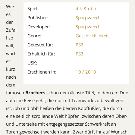
Wie
Spiel:
ibb & obb
es
Publisher:
Sparpweed
der
Developer:
Sparpweed
Zufal
Genre:
Geschicklichkeit
l so
Getestet für:
PS3
will,
wart
Erhältlich für:
PS3
et
USK:
kurz
Erschienen in:
10 / 2013
nach
dem
famosen
Brothers
schon der nächste Titel, in dem ein Duo
auf eine Reise geht, die nur mit Teamwork zu bewältigen
ist. ibb und obb heißen die beiden Kopffüßler, die durch
eine seitlich scrollende Welt hüpfen, zwischen deren Ober-
und Unterseite mit entgegengesetzter Schwerkraft an
Toren gewechselt werden kann. Zwar dürft Ihr auf Wunsch