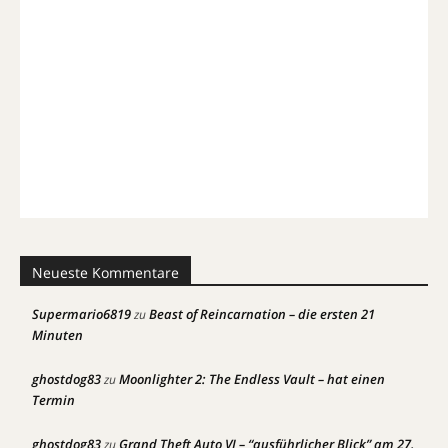
Neueste Kommentare
Supermario6819
Beast of Reincarnation – die ersten 21
zu
Minuten
ghostdog83
Moonlighter 2: The Endless Vault – hat einen
zu
Termin
ghostdog83
Grand Theft Auto VI – “ausführlicher Blick” am 27.
zu