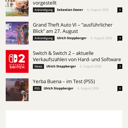
vorgestellt
Sebastian Essner
-
6. August 2026
Ankündigung
0
Grand Theft Auto VI – “ausführlicher
Blick” am 27. August
Ulrich Steppberger
-
6. August 2026
Ankündigung
3
Switch & Switch 2 – aktuelle
Verkaufszahlen von Hard- und Software
Ulrich Steppberger
-
6. August 2026
News
3
Yerba Buena – im Test (PS5)
Ulrich Steppberger
-
6. August 2026
PS5
0