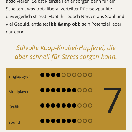
absolvieren. Selbst kleinste Fehler sorgen dann für ein
Scheitern, was trotz liberal verteilter Rücksetzpunkte
unweigerlich stresst. Habt Ihr jedoch Nerven aus Stahl und
viel Geduld, entfaltet
ibb &amp obb
sein Potenzial  aber
nur dann.
Stilvolle Koop-Knobel-Hüpferei, die
aber schnell für Stress sorgen kann.
Singleplayer
7
Multiplayer
Grafik
Sound