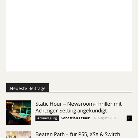
Neueste Beiträge
Static Hour – Newsroom-Thriller mit
Achtziger-Setting angekündigt
Sebastian Essner
-
6. August 2026
Ankündigung
0
Beaten Path – für PS5, XSX & Switch