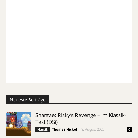
Neueste Beiträge
Shantae: Risky’s Revenge – im Klassik-
Test (DSi)
Thomas Nickel
-
9. August 2026
Klassik
0