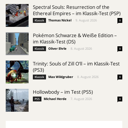
Spectral Souls: Resurrection of the
Ethereal Empires – im Klassik-Test (PSP)
Thomas Nickel
-
9. August 2026
Klassik
0
Pokémon Schwarze & Weiße Edition –
im Klassik-Test (DS)
Oliver Ehrle
-
8. August 2026
Klassik
0
Trinity: Souls of Zill O’ll – im Klassik-Test
(PS3)
Max Wildgruber
-
8. August 2026
Klassik
0
Hollowbody – im Test (PS5)
Michael Herde
-
7. August 2026
PS5
0