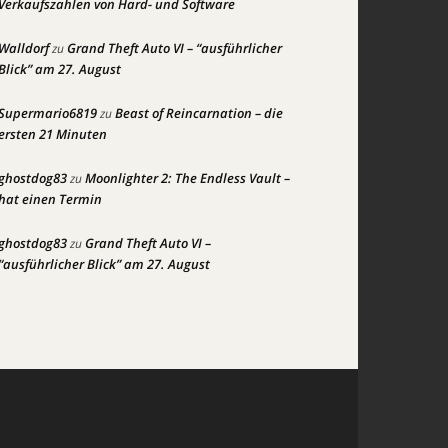
Verkaufszahlen von Hard- und Software
Walldorf
Grand Theft Auto VI – “ausführlicher
zu
Blick” am 27. August
Supermario6819
Beast of Reincarnation – die
zu
ersten 21 Minuten
ghostdog83
Moonlighter 2: The Endless Vault –
zu
hat einen Termin
ghostdog83
Grand Theft Auto VI –
zu
“ausführlicher Blick” am 27. August