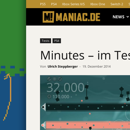
PS5
PS4
Xbox Series X/S
Xbox One
Switch 2
MANIAC.d
NEWS
Tests
PS4
Minutes – im Tes
Von
Ulrich Steppberger
-
19. Dezember 2014