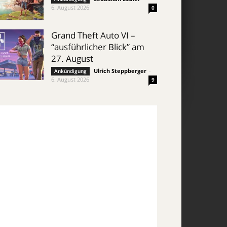
6. August 2026
0
Grand Theft Auto VI –
“ausführlicher Blick” am
27. August
Ulrich Steppberger
-
Ankündigung
6. August 2026
9