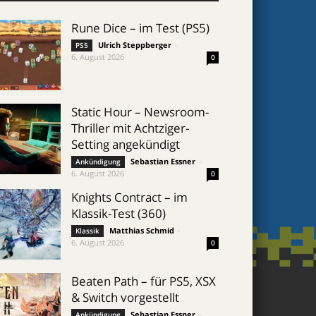
Rune Dice – im Test (PS5)
Ulrich Steppberger
-
PS5
6. August 2026
0
Static Hour – Newsroom-
Thriller mit Achtziger-
Setting angekündigt
Sebastian Essner
-
Ankündigung
6. August 2026
0
Knights Contract – im
Klassik-Test (360)
Matthias Schmid
-
Klassik
6. August 2026
0
Beaten Path – für PS5, XSX
& Switch vorgestellt
Sebastian Essner
-
Ankündigung