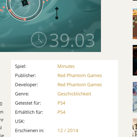
Spiel:
Minutes
Publisher:
Red Phantom Games
Developer:
Red Phantom Games
Genre:
Geschicklichkeit
Getestet für:
PS4
60
en
Erhältlich für:
PS4
hr
USK:
l
Erschienen in:
12 / 2014
ie