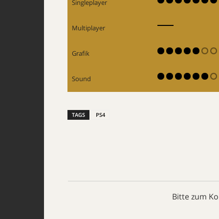
Singleplayer
Multiplayer
Grafik
Sound
TAGS
PS4
Bitte zum K