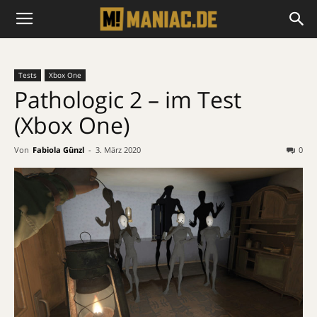
Tests
Xbox One
Pathologic 2 – im Test
(Xbox One)
Von
Fabiola Günzl
-
3. März 2020
0