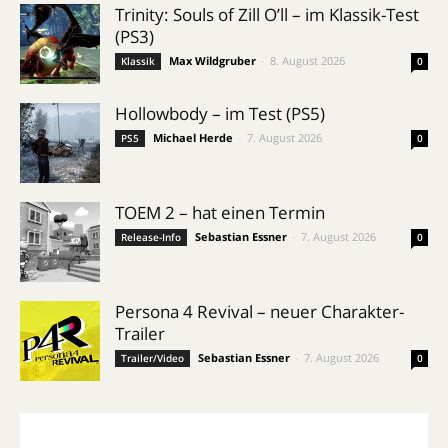
Trinity: Souls of Zill O’ll – im Klassik-Test
(PS3)
Max Wildgruber
-
8. August 2026
Klassik
0
Hollowbody – im Test (PS5)
Michael Herde
-
7. August 2026
PS5
0
TOEM 2 – hat einen Termin
Sebastian Essner
-
7. August 2026
Release-Info
0
Persona 4 Revival – neuer Charakter-
Trailer
Sebastian Essner
-
7. August 2026
Trailer/Video
0