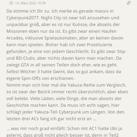
13. März 2022 10:39
Da stimme ich Dir zu. Ich merke es gerade massiv in
Cyberpunk2077. Night City ist zwar toll anzusehen und
unpackbar groß, aber es ist nur Kulisse, die abseits der
Missionen eben nur da ist. Es gibt zwar einen Haufen
Arcades, inklusive Spielautomaten, aber an keinen davon
kann man spielen. Bisher hab ich zwei Prostituierte
gefunden, je eine von jedem Geschlecht. Es gibt zwar Stip-
und BD-Clubs, aber nichts davon kann man machen. Da
zwiegt GTA in all seinen Teilen doch eher, wie es geht.
Selbst Witcher 3 hatte Gwint, das so gut ankam, dass da
eigene Spin-Offs von erschienen.
Nimmt man sich hier mal die Yakuza-Reihe zum Vergleich,
so ist zwar der Bezirk immer recht übersichtlich, aber eben
voll belebt. Viele Läden, viele Dinge, die man abseits der
Geschichte machen kann. Da muss ich echt sagen, hier
schlägt jeder Yakuza-Teil Cyberpunk um Längen. Von den
letzten drei ACs fang ich gar nicht erst an …
… was mir noch grad einfällt: Schon mit AC1 hatte Ubi ja
gelernt, dass groß nicht gleich besser ist, denn in Teil2