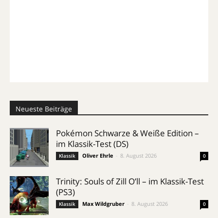
Neueste Beiträge
Pokémon Schwarze & Weiße Edition –
im Klassik-Test (DS)
Oliver Ehrle
-
8. August 2026
Klassik
0
Trinity: Souls of Zill O’ll – im Klassik-Test
(PS3)
Max Wildgruber
-
8. August 2026
Klassik
0