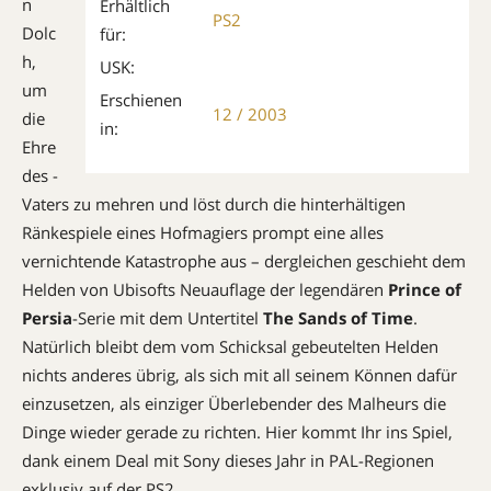
n
Erhältlich
PS2
Dolc
für:
h,
USK:
um
Erschienen
12 / 2003
die
in:
Ehre
des ­
Vaters zu mehren und löst durch die hinterhältigen
Ränkespiele eines Hofmagiers prompt eine alles
vernichtende Katastrophe aus – dergleichen geschieht dem
Helden von Ubisofts Neuauflage der legendären
Prince of
Persia
-Serie mit dem Untertitel
The Sands of Time
.
Natürlich bleibt dem vom Schicksal gebeutelten Helden
nichts anderes übrig, als sich mit all seinem Können dafür
einzusetzen, als einziger Überlebender des ­Malheurs die
Dinge wieder gerade zu richten. Hier kommt Ihr ins Spiel,
dank einem Deal mit Sony dieses Jahr in PAL-Regionen
exklusiv auf der PS2.