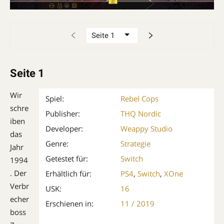
Seite 1
Wir
Spiel:
Rebel Cops
schre
Publisher:
THQ Nordic
iben
Developer:
Weappy Studio
das
Genre:
Strategie
Jahr
Getestet für:
Switch
1994
. Der
Erhältlich für:
PS4
,
Switch
,
XOne
Verbr
USK:
16
echer
Erschienen in:
11 / 2019
boss