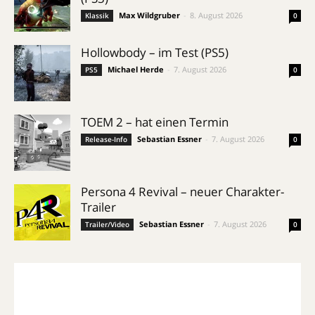
Max Wildgruber
-
8. August 2026
Klassik
0
Hollowbody – im Test (PS5)
Michael Herde
-
7. August 2026
PS5
0
TOEM 2 – hat einen Termin
Sebastian Essner
-
7. August 2026
Release-Info
0
Persona 4 Revival – neuer Charakter-
Trailer
Sebastian Essner
-
7. August 2026
Trailer/Video
0