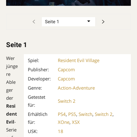
Seite 1
Wer
Spiel:
Resident Evil Village
jünge
Publisher:
Capcom
re
Developer:
Capcom
Able
Genre:
Action-Adventure
ger
Getestet
der
Switch 2
für:
Resi
dent
Erhältlich
PS4
,
PS5
,
Switch
,
Switch 2
,
Evil
-
für:
XOne
,
XSX
Serie
USK:
18