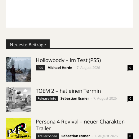
Neueste Beiträge
Hollowbody – im Test (PS5)
Michael Herde
-
7. August 2026
PS5
0
TOEM 2 – hat einen Termin
Sebastian Essner
-
7. August 2026
Release-Info
0
Persona 4 Revival – neuer Charakter-
Trailer
Sebastian Essner
-
7. August 2026
Trailer/Video
0