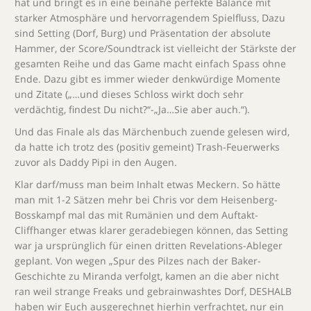
hat und bringt es in eine beinahe perfekte Balance mit
starker Atmosphäre und hervorragendem Spielfluss, Dazu
sind Setting (Dorf, Burg) und Präsentation der absolute
Hammer, der Score/Soundtrack ist vielleicht der Stärkste der
gesamten Reihe und das Game macht einfach Spass ohne
Ende. Dazu gibt es immer wieder denkwürdige Momente
und Zitate („…und dieses Schloss wirkt doch sehr
verdächtig, findest Du nicht?“-„Ja…Sie aber auch.“).
Und das Finale als das Märchenbuch zuende gelesen wird,
da hatte ich trotz des (positiv gemeint) Trash-Feuerwerks
zuvor als Daddy Pipi in den Augen.
Klar darf/muss man beim Inhalt etwas Meckern. So hätte
man mit 1-2 Sätzen mehr bei Chris vor dem Heisenberg-
Bosskampf mal das mit Rumänien und dem Auftakt-
Cliffhanger etwas klarer geradebiegen können, das Setting
war ja ursprünglich für einen dritten Revelations-Ableger
geplant. Von wegen „Spur des Pilzes nach der Baker-
Geschichte zu Miranda verfolgt, kamen an die aber nicht
ran weil strange Freaks und gebrainwashtes Dorf, DESHALB
haben wir Euch ausgerechnet hierhin verfrachtet, nur ein