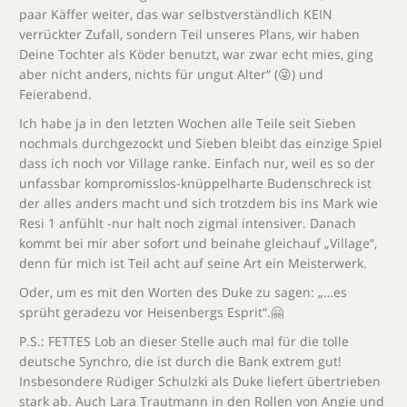
paar Käffer weiter, das war selbstverständlich KEIN
verrückter Zufall, sondern Teil unseres Plans, wir haben
Deine Tochter als Köder benutzt, war zwar echt mies, ging
aber nicht anders, nichts für ungut Alter“ (😜) und
Feierabend.
Ich habe ja in den letzten Wochen alle Teile seit Sieben
nochmals durchgezockt und Sieben bleibt das einzige Spiel
dass ich noch vor Village ranke. Einfach nur, weil es so der
unfassbar kompromisslos-knüppelharte Budenschreck ist
der alles anders macht und sich trotzdem bis ins Mark wie
Resi 1 anfühlt -nur halt noch zigmal intensiver. Danach
kommt bei mir aber sofort und beinahe gleichauf „Village“,
denn für mich ist Teil acht auf seine Art ein Meisterwerk.
Oder, um es mit den Worten des Duke zu sagen: „…es
sprüht geradezu vor Heisenbergs Esprit“.🤗
P.S.: FETTES Lob an dieser Stelle auch mal für die tolle
deutsche Synchro, die ist durch die Bank extrem gut!
Insbesondere Rüdiger Schulzki als Duke liefert übertrieben
stark ab. Auch Lara Trautmann in den Rollen von Angie und