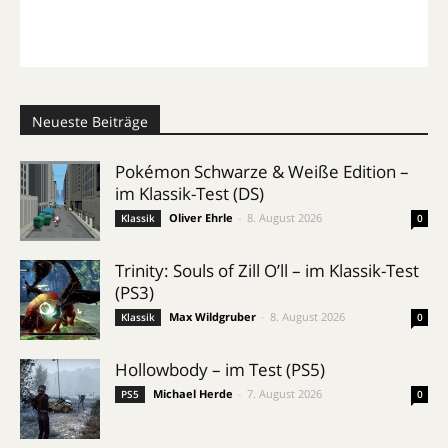
Neueste Beiträge
Pokémon Schwarze & Weiße Edition –
im Klassik-Test (DS)
Oliver Ehrle
-
8. August 2026
Klassik
0
Trinity: Souls of Zill O’ll – im Klassik-Test
(PS3)
Max Wildgruber
-
8. August 2026
Klassik
0
Hollowbody – im Test (PS5)
Michael Herde
-
7. August 2026
PS5
0