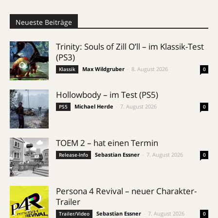
Neueste Beiträge
Trinity: Souls of Zill O’ll – im Klassik-Test
(PS3)
Max Wildgruber
-
8. August 2026
Klassik
0
Hollowbody – im Test (PS5)
Michael Herde
-
7. August 2026
PS5
0
TOEM 2 – hat einen Termin
Sebastian Essner
-
7. August 2026
Release-Info
0
Persona 4 Revival – neuer Charakter-
Trailer
Sebastian Essner
-
7. August 2026
Trailer/Video
0