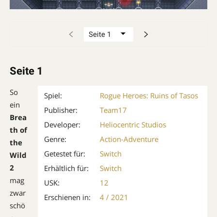
Seite 1
So
Spiel:
Rogue Heroes: Ruins of Tasos
ein
Publisher:
Team17
Brea
Developer:
Heliocentric Studios
th of
Genre:
Action-Adventure
the
Getestet für:
Switch
Wild
2
Erhältlich für:
Switch
mag
USK:
12
zwar
Erschienen in:
4 / 2021
schö