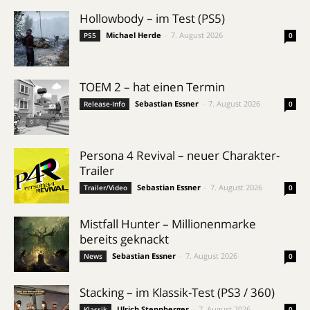
Hollowbody – im Test (PS5)
Michael Herde
-
7. August 2026
PS5
0
TOEM 2 – hat einen Termin
Sebastian Essner
-
7. August 2026
Release-Info
0
Persona 4 Revival – neuer Charakter-
Trailer
Sebastian Essner
-
7. August 2026
Trailer/Video
0
Mistfall Hunter – Millionenmarke
bereits geknackt
Sebastian Essner
-
7. August 2026
News
0
Stacking – im Klassik-Test (PS3 / 360)
Ulrich Steppberger
-
7. August 2026
Klassik
0