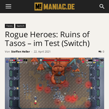
Tests
Switch
Rogue Heroes: Ruins of
Tasos – im Test (Switch)
Von
Steffen Heller
-
22. April 2021
0