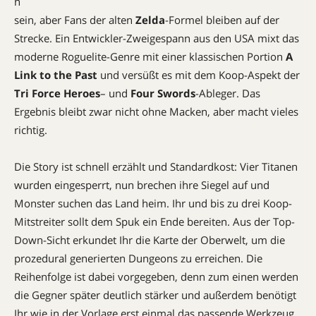
n
sein, aber Fans der alten
Zelda
-Formel bleiben auf der
Strecke. Ein Entwickler-Zweigespann aus den USA mixt das
moderne Roguelite-Genre mit einer klassischen Portion
A
Link to the Past
und versüßt es mit dem Koop-Aspekt der
Tri Force Heroes
– und
Four Swords
-Ableger. Das
Ergebnis bleibt zwar nicht ohne Macken, aber macht vieles
richtig.
Die Story ist schnell erzählt und Standardkost: Vier Titanen
wurden eingesperrt, nun brechen ihre Siegel auf und
Monster suchen das Land heim. Ihr und bis zu drei Koop-
Mitstreiter sollt dem Spuk ein Ende bereiten. Aus der Top-
Down-Sicht erkundet Ihr die Karte der Oberwelt, um die
prozedural generierten Dungeons zu erreichen. Die
Reihenfolge ist dabei vorgegeben, denn zum einen werden
die Gegner später deutlich stärker und außerdem benötigt
Ihr wie in der Vorlage erst einmal das passende Werkzeug,