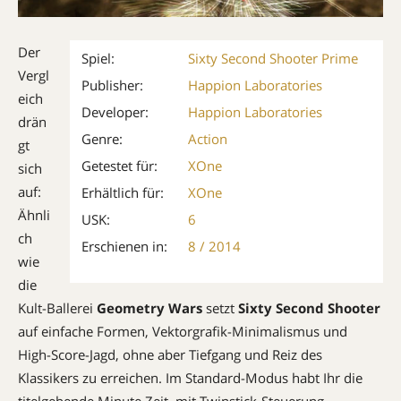
Der
Spiel:
Sixty Second Shooter Prime
Vergl
Publisher:
Happion Laboratories
eich
Developer:
Happion Laboratories
drän
Genre:
Action
gt
Getestet für:
XOne
sich
auf:
Erhältlich für:
XOne
Ähnli
USK:
6
ch
Erschienen in:
8 / 2014
wie
die
Kult-Ballerei
Geometry Wars
setzt
Sixty Second Shooter
auf einfache Formen, Vektorgrafik-Minimalismus und
High-Score-Jagd, ohne aber Tiefgang und Reiz des
Klassikers zu erreichen. Im Standard-Modus habt Ihr die
titelgebende Minute Zeit, mit Twinstick-Steuerung