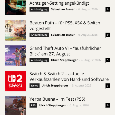
Achtziger-Setting angekündigt
Sebastian Essner
-
6. August 2026
Ankündigung
0
Beaten Path – für PS5, XSX & Switch
vorgestellt
Sebastian Essner
-
6. August 2026
Ankündigung
0
Grand Theft Auto VI – “ausführlicher
Blick” am 27. August
Ulrich Steppberger
-
6. August 2026
Ankündigung
3
Switch & Switch 2 – aktuelle
Verkaufszahlen von Hard- und Software
Ulrich Steppberger
-
6. August 2026
News
3
Yerba Buena – im Test (PS5)
Ulrich Steppberger
-
6. August 2026
PS5
0