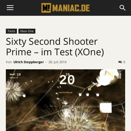
Tests
Xbox One
Sixty Second Shooter
Prime – im Test (XOne)
Von
Ulrich Steppberger
-
28. Juli 2014
0