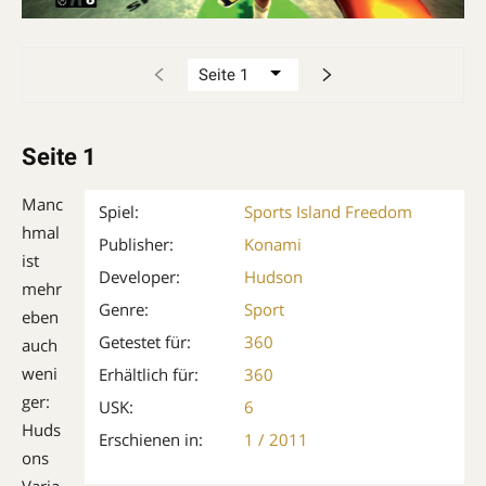
Seite 1
Manc
Spiel:
Sports Island Freedom
hmal
Publisher:
Konami
ist
Developer:
Hudson
mehr
Genre:
Sport
eben
Getestet für:
360
auch
weni
Erhältlich für:
360
ger:
USK:
6
Huds
Erschienen in:
1 / 2011
ons