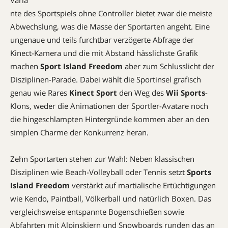
Varia
nte des Sportspiels ohne Controller bietet zwar die meiste
Abwechslung, was die Masse der Sportarten angeht. Eine
ungenaue und teils furchtbar verzögerte Abfrage der
Kinect-Kamera und die mit Abstand hässlichste Grafik
machen
Sport Island Freedom
aber zum Schlusslicht der
Disziplinen-Parade. Dabei wählt die Sportinsel grafisch
genau wie Rares
Kinect Sport
den Weg des
Wii Sports
-
Klons, weder die Animationen der Sportler-Avatare noch
die hingeschlampten Hintergründe kommen aber an den
simplen Charme der Konkurrenz heran.
Zehn Sportarten stehen zur Wahl: Neben klassischen
Disziplinen wie Beach-Volleyball oder Tennis setzt
Sports
Island Freedom
verstärkt auf martialische Ertüchtigungen
wie Kendo, Paintball, Völkerball und natürlich Boxen. Das
vergleichsweise entspannte Bogenschießen sowie
Abfahrten mit Alpinskiern und Snowboards runden das an