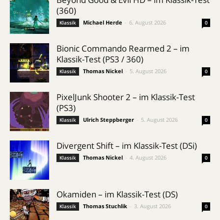
(360)
Michael Herde
-
6. August 2026
Klassik
0
Bionic Commando Rearmed 2 – im
Klassik-Test (PS3 / 360)
Thomas Nickel
-
5. August 2026
Klassik
0
PixelJunk Shooter 2 – im Klassik-Test
(PS3)
Ulrich Steppberger
-
5. August 2026
Klassik
0
Divergent Shift – im Klassik-Test (DSi)
Thomas Nickel
-
4. August 2026
Klassik
0
Okamiden – im Klassik-Test (DS)
Thomas Stuchlik
-
3. August 2026
Klassik
0