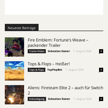
Neueste Beiträge
Fire Emblem: Fortune’s Weave –
packender Trailer
Sebastian Essner
-
7. August 2026
Trailer/Video
0
Tops & Flops – Heißer!
TopFlopBot
-
7. August 2026
Tops & Flops
0
Aliens: Fireteam Elite 2 – auch für Switch
2
Sebastian Essner
-
7. August 2026
Ankündigung
0