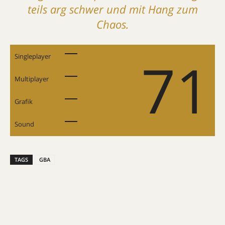
teils arg schwer und mit Hang zum
Chaos.
71
Singleplayer
Multiplayer
Grafik
Sound
TAGS
GBA