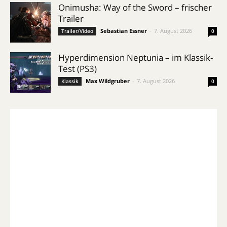
Onimusha: Way of the Sword – frischer
Trailer
Sebastian Essner
-
7. August 2026
Trailer/Video
0
Hyperdimension Neptunia – im Klassik-
Test (PS3)
Max Wildgruber
-
7. August 2026
Klassik
0