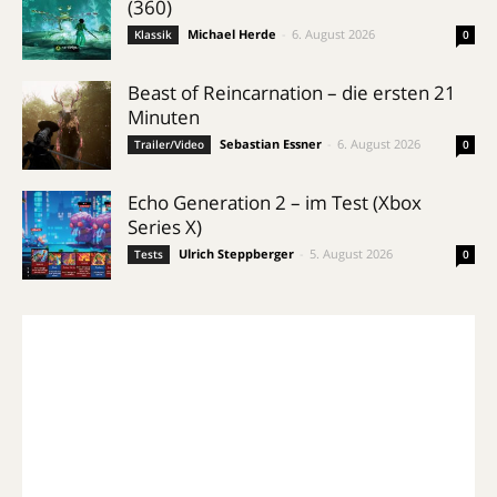
(360)
Michael Herde
-
6. August 2026
Klassik
0
Beast of Reincarnation – die ersten 21
Minuten
Sebastian Essner
-
6. August 2026
Trailer/Video
0
Echo Generation 2 – im Test (Xbox
Series X)
Ulrich Steppberger
-
5. August 2026
Tests
0