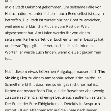
und
in die Stadt Oakmont gekommen, um seltsame Fälle von
Halluzination zu untersuchen – auch Reed selbst ist davon
betroffen. Die Stadt ist zurzeit nur per Boot zu erreichen,
weil eine unerklärliche Flut sie vom Rest der Welt
abgeschottet hat. Am Hafen werdet Ihr von einem
seltsamen Kerl erwartet, der Euch ein Zimmer besorgt hat
und erste Tipps gibt – er verabschiedet sich mit den
Worten, er werde Euch finden, wenn die Zeit gekommen
ist…
Nach diesem etwas hölzernen Aufgalopp mausert sich
The
­Sinking City
zu einem atmosphäri­schen Kriminalthriller.
Schnell merkt Ihr, dass hier so einiges nicht normal ist:
Neben der mysteriösen Flut, die die Bewohner aber wenig
zu stören scheint, sind einige Leute auch äußerlich seltsam.
Der Erste, der Eure Fähigkeiten als Detektiv in Anspruch
nimmt, ist ein Affenmensch; auf die Frage nach seiner