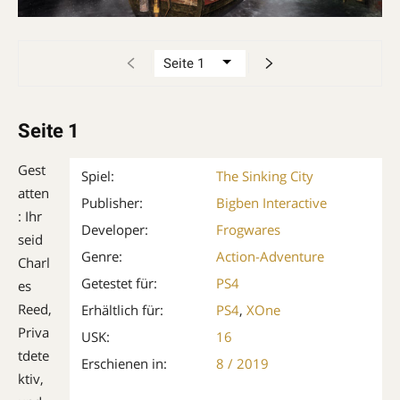
Seite 1
Gest
Spiel:
The Sinking City
atten
Publisher:
Bigben Interactive
: Ihr
Developer:
Frogwares
seid
Genre:
Action-Adventure
Charl
Getestet für:
PS4
es
Reed,
Erhältlich für:
PS4
,
XOne
Priva
USK:
16
tdete
Erschienen in:
8 / 2019
ktiv,