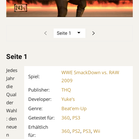
Seite 1
Jedes
WWE SmackDown vs. RAW
Spiel:
Jahr
2009
die
Publisher:
THQ
Qual
Developer:
Yuke's
der
Genre:
Beat'em-Up
Wahl
Getestet für:
360
,
PS3
: den
neue
Erhältlich
360
,
PS2
,
PS3
,
Wii
n
für: