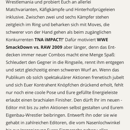
Wrestlemania und probiert Euch an allerlei
Matchvarianten, ­Käfigkämpfe und Hinterhofprügeleien
inklusive. Zwischen zwei und sechs Kämpfer stehen
zeitgleich im Ring und beharken sich mit Moves, die
schwerer von der Hand gehen als beim zugänglichen
Konkurrenten
TNA iMPACT!
” ­Dafür motiviert
WWE
SmackDown vs. RAW 2009
aber länger, denn das Ent­
decken immer neuer Combos macht eine Menge Spaß:
Schleudert den Gegner in die Ringseile, rennt ihm entgegen
und setzt gleichzeitig einen schweren Wurf an. Wenn das
Publikum ob solch spektakulärer ­Aktionen frenetisch jubelt
und sich Euer Kontrahent Knöpfchen drückend erholt, fehlt
nur noch eine coole Pose und Eure gefüllte Energieleiste
erlaubt einen brachialen ­Finisher. Den dürft Ihr im neuen ­
Editor mit bis zu zehn Aktionen selbst gestalten und Eurem
Eigenbau-Wrestler beibringen. Entwerft ihn oder sie wie
gehabt in zahlreichen ­Editoren, die vom Nasenlochwinkel
bis zur Inszenierung Eures Einmarschs nahezu alles