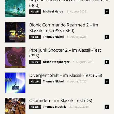
(360)
Michael Herde
-
6. August 2026
Klassik
0
Bionic Commando Rearmed 2 – im
Klassik-Test (PS3 / 360)
Thomas Nickel
-
5. August 2026
Klassik
0
PixelJunk Shooter 2 – im Klassik-Test
(PS3)
Ulrich Steppberger
-
5. August 2026
Klassik
0
Divergent Shift – im Klassik-Test (DSi)
Thomas Nickel
-
4. August 2026
Klassik
0
Okamiden – im Klassik-Test (DS)
Thomas Stuchlik
-
3. August 2026
Klassik
0