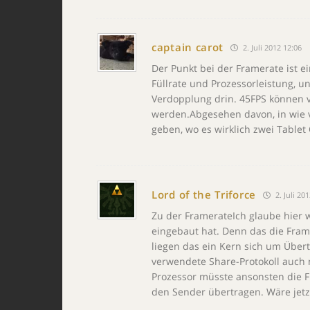
captain carot
2. Juli 2012 12:06
Der Punkt bei der Framerate ist ei
Füllrate und Prozessorleistung, 
Verdopplung drin. 45FPS können v
werden.Abgesehen davon, in wie v
geben, wo es wirklich zwei Tablet 
Lord of the Triforce
2. Juli 20
Zu der FramerateIch glaube hier w
eingebaut hat. Denn das die Frame
liegen das ein Kern sich um Über
verwendete Share-Protokoll auch 
Prozessor müsste ansonsten die F
den Sender übertragen. Wäre jetz