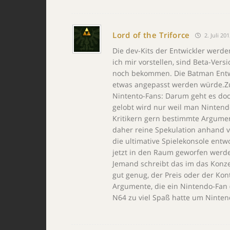
Lord of the Triforce
2. Juli 20
Die dev-Kits der Entwickler werde
ich mir vorstellen, sind Beta-Vers
noch bekommen. Die Batman Entwic
etwas angepasst werden würde.Zu 
Nintento-Fans: Darum geht es doch
gelobt wird nur weil man Nintendo
Kritikern gern bestimmte Argume
daher reine Spekulation anhand vo
die ultimative Spielekonsole entw
jetzt in den Raum geworfen werd
Jemand schreibt das im das Konzep
gut genug, der Preis oder der Kont
Argumente, die ein Nintendo-Fan 
N64 zu viel Spaß hatte um Nintend