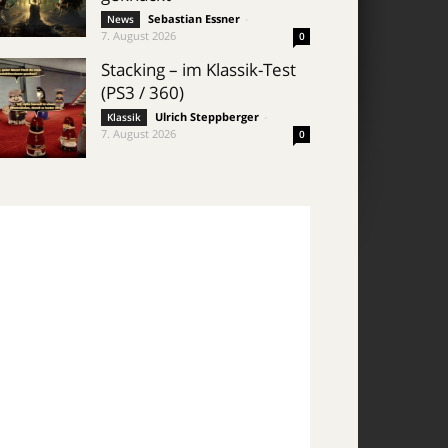
Sebastian Essner
-
News
7. August 2026
0
Stacking – im Klassik-Test
(PS3 / 360)
Ulrich Steppberger
-
Klassik
7. August 2026
0