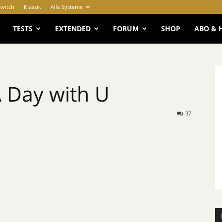
Switch
Klassik
Alle Systeme
e
TESTS
EXTENDED
FORUM
SHOP
ABO & 
A Day with U
37