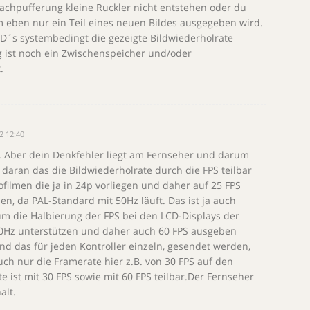
fachpufferung kleine Ruckler nicht entstehen oder du
m eben nur ein Teil eines neuen Bildes ausgegeben wird.
D´s systembedingt die gezeigte Bildwiederholrate
tig ist noch ein Zwischenspeicher und/oder
.
12 12:40
. Aber dein Denkfehler liegt am Fernseher und darum
 daran das die Bildwiederholrate durch die FPS teilbar
ofilmen die ja in 24p vorliegen und daher auf 25 FPS
n, da PAL-Standard mit 50Hz läuft. Das ist ja auch
 um die Halbierung der FPS bei den LCD-Displays der
 60Hz unterstützen und daher auch 60 FPS ausgeben
nd das für jeden Kontroller einzeln, gesendet werden,
ch nur die Framerate hier z.B. von 30 FPS auf den
e ist mit 30 FPS sowie mit 60 FPS teilbar.Der Fernseher
alt.