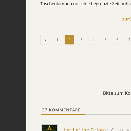
Taschenlampen nur eine begrenzte Zeit anhält.
zur
1
2
3
4
5
6
7
Bitte zum K
37
KOMMENTARE
Lord of the Triforce
2. Juli 20