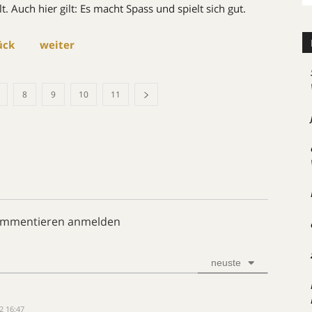
 Auch hier gilt: Es macht Spass und spielt sich gut.
ück

weiter
8
9
10
11
ommentieren anmelden
neuste
12 16:47