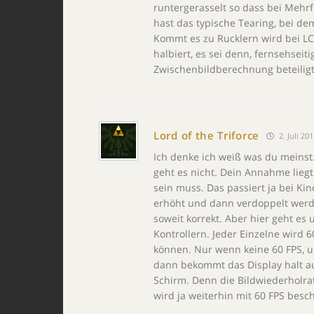
runtergerasselt so dass bei Mehr
hast das typische Tearing, bei de
Kommt es zu Rucklern wird bei LC
halbiert, es sei denn, fernsehsei
Zwischenbildberechnung beteiligt
Lord of the Triforce
2. Juli 20
Ich denke ich weiß was du meinst
geht es nicht. Dein Annahme liegt
sein muss. Das passiert ja bei Kin
erhöht und dann verdoppelt werde
soweit korrekt. Aber hier geht es
Kontrollern. Jeder Einzelne wird
können. Nur wenn keine 60 FPS, u
dann bekommt das Display halt au
Schirm. Denn die Bildwiederholrat
wird ja weiterhin mit 60 FPS besch