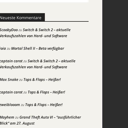
Neueste Kommentare
ScoobyDoo
Switch & Switch 2 – aktuelle
zu
Verkaufszahlen von Hard- und Software
joia
Mortal Shell II – Beta verfügbar
zu
captain carot
Switch & Switch 2 – aktuelle
zu
Verkaufszahlen von Hard- und Software
Max Snake
Tops & Flops – Heißer!
zu
captain carot
Tops & Flops – Heißer!
zu
zweiblooom
Tops & Flops – Heißer!
zu
Mayhem
Grand Theft Auto VI – “ausführlicher
zu
Blick” am 27. August