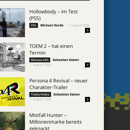
Hollowbody – im Test
(PS5)
Michael Herde
-
7. August 2026
PS5
0
TOEM 2 – hat einen
Termin
Sebastian Essner
-
Release-Info
7. August 2026
0
Persona 4 Revival – neuer
Charakter-Trailer
Sebastian Essner
-
Trailer/Video
7. August 2026
0
Mistfall Hunter –
Millionenmarke bereits
geknackt