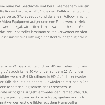
eine reine PAL Geschichte und bei HD-Fernsehern nur ein
alte Konvertierung zu NTSC, die dem Pulldown entspricht.
 gearbeitet (PAL-Speedup) und da ist ein Pulldown nicht
n HD-Video-Equipment aufgenommene Filme werden gleich
werden.Egal, wir driften hier etwas ab. Ich schließe
 das zwei Kontroller bestimmt selten verwendet werden.
r eine innovative Nutzung eines Kontroller genug arbeit.
ine reine PAL Geschichte und bei HD-Fernsehern nur ein
gibt´s auch keine 50 Vollbilder sondern 25 Vollbilder,
bbilder werden.Bei Kinofilmen in HD läuft das entweder
r, falls der TV eine höhere Bildwiederholrate hat in 24p
henbildberechnung seitens des Fernsehers.Bei
merate nicht ganz aufgeht entweder der Framebuffer, d.h.
hengespeichert und erst danach ausgegeben und falls
ommt werden erst die Bilder aus dem Framebuffer