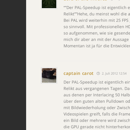
“”Der PAL-Speedup ist eigentlich 
Relikt””Hehe, du meinst wohl die 
Bei PAL wird weiterhin mit 25 FPS
so sinnvoll. Mit professionelle
so aufgenommen, wie sie gesendet 
mich dir aber an mit der Aussage
Momentan ist ja für die Entwickle
captain carot
2. Juli 2012 12:54
Der PAL-Speedup ist eigentlich e
Relikt aus vergangenen Tagen. Da 
aus denen per Interlacing 50 Hal
über den guten alten Pulldown ode
mit Bildwiederholung oder Zwisc
Videospielen greift, falls die Fra
ein Bild oder mehrere wird zwisc
die GPU gerade nicht hinterherk