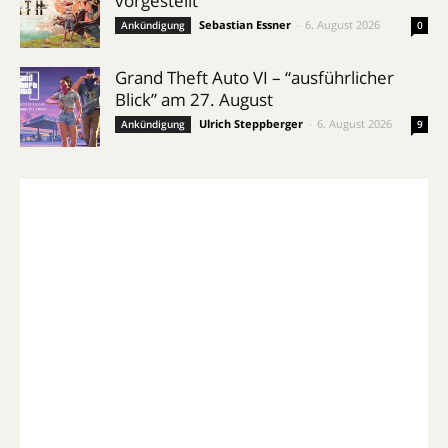
vorgestellt
Sebastian Essner
-
6. August 2026
Ankündigung
0
Grand Theft Auto VI – “ausführlicher
Blick” am 27. August
Ulrich Steppberger
-
6. August 2026
Ankündigung
9