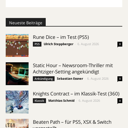
Neueste Beiträge
Rune Dice – im Test (PS5)
Ulrich Steppberger
-
6. August 2026
PS5
0
Static Hour – Newsroom-Thriller mit
Achtziger-Setting angekündigt
Sebastian Essner
-
6. August 2026
Ankündigung
0
Knights Contract – im Klassik-Test (360)
Matthias Schmid
-
6. August 2026
Klassik
0
Beaten Path – für PS5, XSX & Switch