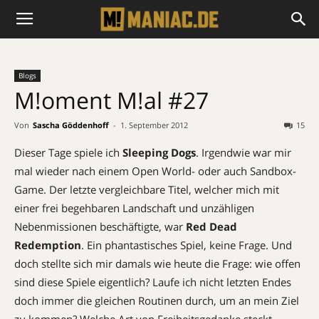
Blogs
M!oment M!al #27
Von
Sascha Göddenhoff
-
1. September 2012
15
Dieser Tage spiele ich
Sleeping
Dogs
. Irgendwie war mir
mal wieder nach einem Open World- oder auch Sandbox-
Game. Der letzte vergleichbare Titel, welcher mich mit
einer frei begehbaren Landschaft und unzähligen
Nebenmissionen beschäftigte, war
Red Dead
Redemption
. Ein phantastisches Spiel, keine Frage. Und
doch stellte sich mir damals wie heute die Frage: wie offen
sind diese Spiele eigentlich? Laufe ich nicht letzten Endes
doch immer die gleichen Routinen durch, um an mein Ziel