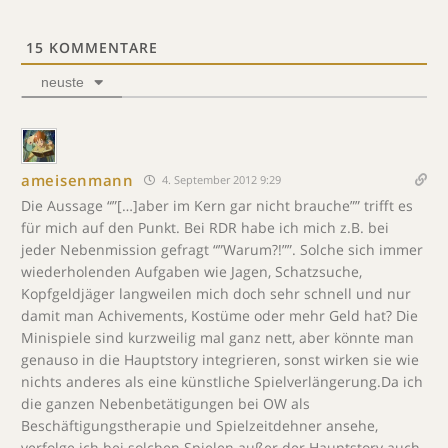
15
KOMMENTARE
neuste
ameisenmann
4. September 2012 9:29
Die Aussage “”[…]aber im Kern gar nicht brauche”” trifft es
für mich auf den Punkt. Bei RDR habe ich mich z.B. bei
jeder Nebenmission gefragt “”Warum?!””. Solche sich immer
wiederholenden Aufgaben wie Jagen, Schatzsuche,
Kopfgeldjäger langweilen mich doch sehr schnell und nur
damit man Achivements, Kostüme oder mehr Geld hat? Die
Minispiele sind kurzweilig mal ganz nett, aber könnte man
genauso in die Hauptstory integrieren, sonst wirken sie wie
nichts anderes als eine künstliche Spielverlängerung.Da ich
die ganzen Nebenbetätigungen bei OW als
Beschäftigungstherapie und Spielzeitdehner ansehe,
verfolge ich bei solchen Spielen außer der Hauptstory auch