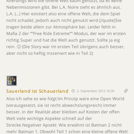
Allerdings wird die offene Welt kaum genutzt, da es keine
Nebenmissionen gibt. Bei L.A. Noire sieht es ähnlich aus.
L.A. (…) Hier existiert also eine offene Welt, die dem Spiel
nicht schadet, jedoch auch nicht genutzt wird.[/quote]Sie
tragen beide allein zur Atmosphäre bei. Leider fehlt in
Mafia 2 der “”Free Ride Extreme””-Modus, der war im ersten
richtig Super und hat die Welt auch genutzt. Sollte ja eig
rein. 🙁 (Die Story war im ersten Teil übrigens auch besser,
aber nicht so heftig inszeniert wie in Teil 2)
Sauerland ist Schauerland
2. September 2012 16:30
Also ich sehe es wie folgt:Im Prinzip wäre eine Open World
(vorausgesetzt, sie ist recht abwechslungsreich) immer
besser, in der Realität aber bleiben auf Kosten der offen
Welt viele wichtige Aspekte schnell auf der
Strecke.Negativer Apsekt: Wie erwähnt ist Batman 2 nicht
mehr Batman 1. Obwohl Teil 1 schon eine kleine offene Welt