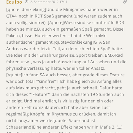
Equipo
2. September 2012 17:11
[quote=donkiekung]Und die Minigames haben weder in
GTA4, noch in RDT Spaß gemacht (und waren zudem auch
auch völlig sinnfrei). [/quote]Wieso sind se sinnfrei? In RDR
haben se mir z.B. auch einigermaßen Spaß gemacht. Bissel
Pokern, bissel Hufeisenwerfen – hat die Welt mMn
authentischer gemacht.[quote=donkiekung]GTA San
Andreas war der letzte Teil, an dem ich echten Spaß hatte.
Die Idee mit der Ernährungsweise, Sport treiben, BMX-Rad
fahren usw. , was ja auch Auswirkung auf Aussehen und die
physische Verfassung hatte, war ein toller Ansatz.
[/quote]Ich fand SA auch besser, aber grade dieses Feature
war doch total “”sinnfrei””! Ich habe gleich zu Anfang alles
aufs Maximum gebracht, geht ja auch schnell. Dafür hatte
sich dieses “”Feature”” dann die nächsten 19 Stunden auch
erledigt. Und mal ehrlich, is vlt lustig für den ein oder
anderen Fett rumzulaufen, ich habe aber keine Lust
regelmäßig Knöpfe im Rhythmus zu drücken, damit ich
nicht langsamer werde.[quote=Sauerland ist
Schauerland]Eine anderen Effekt haben wir in Mafia 2. (…)