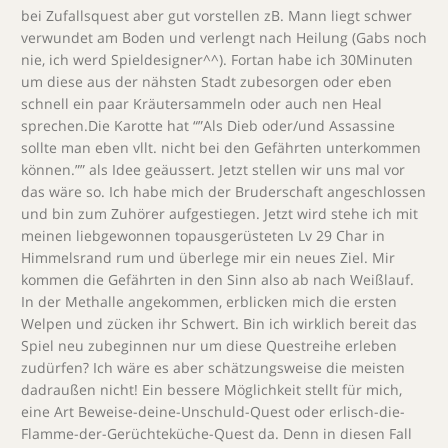
bei Zufallsquest aber gut vorstellen zB. Mann liegt schwer
verwundet am Boden und verlengt nach Heilung (Gabs noch
nie, ich werd Spieldesigner^^). Fortan habe ich 30Minuten
um diese aus der nähsten Stadt zubesorgen oder eben
schnell ein paar Kräutersammeln oder auch nen Heal
sprechen.Die Karotte hat “”Als Dieb oder/und Assassine
sollte man eben vllt. nicht bei den Gefährten unterkommen
können.”” als Idee geäussert. Jetzt stellen wir uns mal vor
das wäre so. Ich habe mich der Bruderschaft angeschlossen
und bin zum Zuhörer aufgestiegen. Jetzt wird stehe ich mit
meinen liebgewonnen topausgerüsteten Lv 29 Char in
Himmelsrand rum und überlege mir ein neues Ziel. Mir
kommen die Gefährten in den Sinn also ab nach Weißlauf.
In der Methalle angekommen, erblicken mich die ersten
Welpen und zücken ihr Schwert. Bin ich wirklich bereit das
Spiel neu zubeginnen nur um diese Questreihe erleben
zudürfen? Ich wäre es aber schätzungsweise die meisten
dadraußen nicht! Ein bessere Möglichkeit stellt für mich,
eine Art Beweise-deine-Unschuld-Quest oder erlisch-die-
Flamme-der-Gerüchteküche-Quest da. Denn in diesen Fall