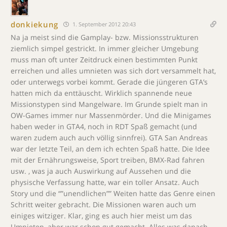
donkiekung
1. September 2012 20:43
Na ja meist sind die Gamplay- bzw. Missionsstrukturen
ziemlich simpel gestrickt. In immer gleicher Umgebung
muss man oft unter Zeitdruck einen bestimmten Punkt
erreichen und alles umnieten was sich dort versammelt hat,
oder unterwegs vorbei kommt. Gerade die jüngeren GTA’s
hatten mich da enttäuscht. Wirklich spannende neue
Missionstypen sind Mangelware. Im Grunde spielt man in
OW-Games immer nur Massenmörder. Und die Minigames
haben weder in GTA4, noch in RDT Spaß gemacht (und
waren zudem auch auch völlig sinnfrei). GTA San Andreas
war der letzte Teil, an dem ich echten Spaß hatte. Die Idee
mit der Ernährungsweise, Sport treiben, BMX-Rad fahren
usw. , was ja auch Auswirkung auf Aussehen und die
physische Verfassung hatte, war ein toller Ansatz. Auch
Story und die “”unendlichen”” Weiten hatte das Genre einen
Schritt weiter gebracht. Die Missionen waren auch um
einiges witziger. Klar, ging es auch hier meist um das
Umnieten, aber war schon gut gemacht. Alles was danach