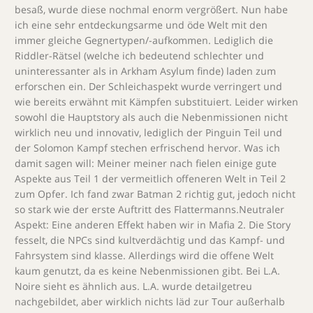
besaß, wurde diese nochmal enorm vergrößert. Nun habe
ich eine sehr entdeckungsarme und öde Welt mit den
immer gleiche Gegnertypen/-aufkommen. Lediglich die
Riddler-Rätsel (welche ich bedeutend schlechter und
uninteressanter als in Arkham Asylum finde) laden zum
erforschen ein. Der Schleichaspekt wurde verringert und
wie bereits erwähnt mit Kämpfen substituiert. Leider wirken
sowohl die Hauptstory als auch die Nebenmissionen nicht
wirklich neu und innovativ, lediglich der Pinguin Teil und
der Solomon Kampf stechen erfrischend hervor. Was ich
damit sagen will: Meiner meiner nach fielen einige gute
Aspekte aus Teil 1 der vermeitlich offeneren Welt in Teil 2
zum Opfer. Ich fand zwar Batman 2 richtig gut, jedoch nicht
so stark wie der erste Auftritt des Flattermanns.Neutraler
Aspekt: Eine anderen Effekt haben wir in Mafia 2. Die Story
fesselt, die NPCs sind kultverdächtig und das Kampf- und
Fahrsystem sind klasse. Allerdings wird die offene Welt
kaum genutzt, da es keine Nebenmissionen gibt. Bei L.A.
Noire sieht es ähnlich aus. L.A. wurde detailgetreu
nachgebildet, aber wirklich nichts läd zur Tour außerhalb