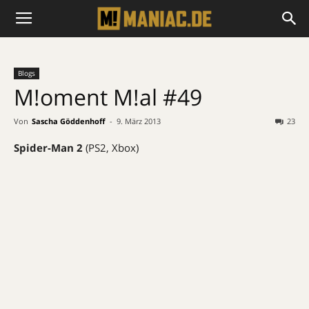
Blogs
M!oment M!al #49
Von
Sascha Göddenhoff
-
9. März 2013
23
Spider-Man 2
(PS2, Xbox)