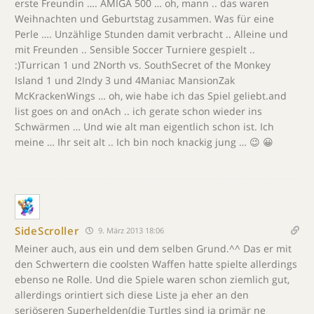
erste Freundin …. AMIGA 500 … oh, mann .. das waren
Weihnachten und Geburtstag zusammen. Was für eine
Perle …. Unzählige Stunden damit verbracht .. Alleine und
mit Freunden .. Sensible Soccer Turniere gespielt ..
:)Turrican 1 und 2North vs. SouthSecret of the Monkey
Island 1 und 2Indy 3 und 4Maniac MansionZak
McKrackenWings … oh, wie habe ich das Spiel geliebt.and
list goes on and onAch .. ich gerate schon wieder ins
Schwärmen … Und wie alt man eigentlich schon ist. Ich
meine … Ihr seit alt .. Ich bin noch knackig jung … 😉 😀
SideScroller
9. März 2013 18:06
Meiner auch, aus ein und dem selben Grund.^^ Das er mit
den Schwertern die coolsten Waffen hatte spielte allerdings
ebenso ne Rolle. Und die Spiele waren schon ziemlich gut,
allerdings orintiert sich diese Liste ja eher an den
seriöseren Superhelden(die Turtles sind ja primär ne