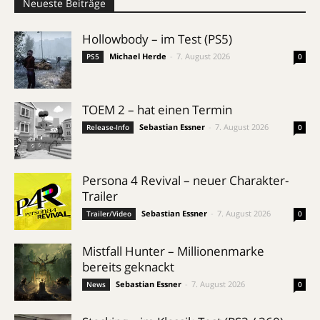
Neueste Beiträge
Hollowbody – im Test (PS5)
Michael Herde
-
7. August 2026
PS5
0
TOEM 2 – hat einen Termin
Sebastian Essner
-
7. August 2026
Release-Info
0
Persona 4 Revival – neuer Charakter-
Trailer
Sebastian Essner
-
7. August 2026
Trailer/Video
0
Mistfall Hunter – Millionenmarke
bereits geknackt
Sebastian Essner
-
7. August 2026
News
0