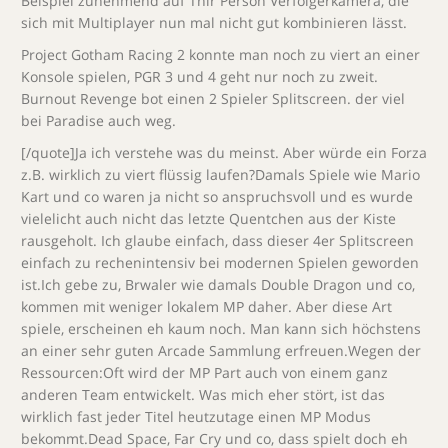
Beispiel zunehmend auf Thir Person Verfolgerkamera, die
sich mit Multiplayer nun mal nicht gut kombinieren lässt.
Project Gotham Racing 2 konnte man noch zu viert an einer
Konsole spielen, PGR 3 und 4 geht nur noch zu zweit.
Burnout Revenge bot einen 2 Spieler Splitscreen. der viel
bei Paradise auch weg.
[/quote]Ja ich verstehe was du meinst. Aber würde ein Forza
z.B. wirklich zu viert flüssig laufen?Damals Spiele wie Mario
Kart und co waren ja nicht so anspruchsvoll und es wurde
vielelicht auch nicht das letzte Quentchen aus der Kiste
rausgeholt. Ich glaube einfach, dass dieser 4er Splitscreen
einfach zu rechenintensiv bei modernen Spielen geworden
ist.Ich gebe zu, Brwaler wie damals Double Dragon und co,
kommen mit weniger lokalem MP daher. Aber diese Art
spiele, erscheinen eh kaum noch. Man kann sich höchstens
an einer sehr guten Arcade Sammlung erfreuen.Wegen der
Ressourcen:Oft wird der MP Part auch von einem ganz
anderen Team entwickelt. Was mich eher stört, ist das
wirklich fast jeder Titel heutzutage einen MP Modus
bekommt.Dead Space, Far Cry und co, dass spielt doch eh