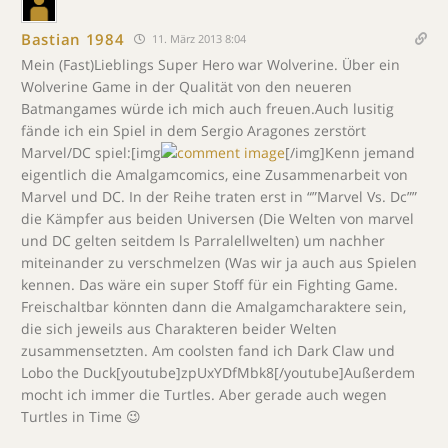
Bastian 1984
11. März 2013 8:04
Mein (Fast)Lieblings Super Hero war Wolverine. Über ein
Wolverine Game in der Qualität von den neueren
Batmangames würde ich mich auch freuen.Auch lusitig
fände ich ein Spiel in dem Sergio Aragones zerstört
Marvel/DC spiel:[img
[/img]Kenn jemand
eigentlich die Amalgamcomics, eine Zusammenarbeit von
Marvel und DC. In der Reihe traten erst in “”Marvel Vs. Dc””
die Kämpfer aus beiden Universen (Die Welten von marvel
und DC gelten seitdem ls Parralellwelten) um nachher
miteinander zu verschmelzen (Was wir ja auch aus Spielen
kennen. Das wäre ein super Stoff für ein Fighting Game.
Freischaltbar könnten dann die Amalgamcharaktere sein,
die sich jeweils aus Charakteren beider Welten
zusammensetzten. Am coolsten fand ich Dark Claw und
Lobo the Duck[youtube]zpUxYDfMbk8[/youtube]Außerdem
mocht ich immer die Turtles. Aber gerade auch wegen
Turtles in Time 😉