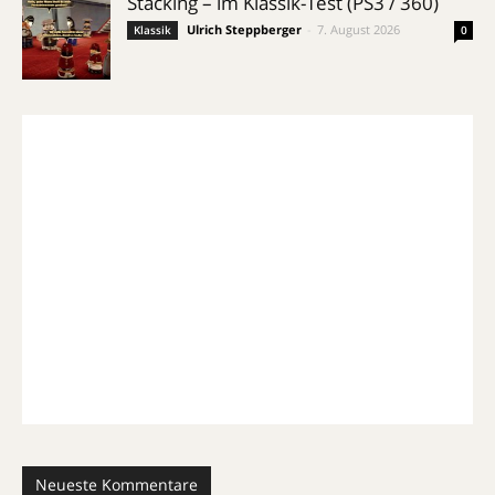
Stacking – im Klassik-Test (PS3 / 360)
Ulrich Steppberger
-
7. August 2026
Klassik
0
Neueste Kommentare