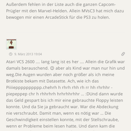
Außerdem fehlen in der Liste auch die ganzen Capcom-
Prügler mit den Marvel-Helden. Allein MVsC3 hat mich dazu
bewogen mir einen ArcadeStick für die PS3 zu holen.
9. März 2013 19:04
Atari VCS 2600 …. lang lang ist es her …. Allein die Grafik war
damals berauschend. 😉 aber als Kind war man nur hin und
weg.Die Augen wurden aber noch größer als ich meine
Brotkiste bekam mit Datasette. Ach, wie ich das
Piiiiepppppppppp.chehrh h rhrh rhh rh rr hh rhrhhr -
piepeppep chr h rhhrhrh hrhrhhrhhr … :DUnd dann wurde
das Geld gespart bis ich mir eine gebrauchte Floppy leisten
konnte. Und da Sie ja gebraucht war. War die Abdeckung
nie verschraubt. Damit man, wenn es nötig war … Die
Geschwindigkeit einstellen konnte, mit der Stellschraube,
wenn er Probleme beim lesen hatte. Und dann kam die