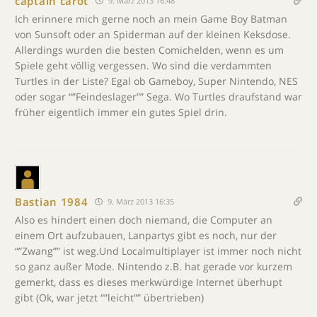
captain carot
9. März 2013 16:48
Ich erinnere mich gerne noch an mein Game Boy Batman
von Sunsoft oder an Spiderman auf der kleinen Keksdose.
Allerdings wurden die besten Comichelden, wenn es um
Spiele geht völlig vergessen. Wo sind die verdammten
Turtles in der Liste? Egal ob Gameboy, Super Nintendo, NES
oder sogar “”Feindeslager”” Sega. Wo Turtles draufstand war
früher eigentlich immer ein gutes Spiel drin.
Bastian 1984
9. März 2013 16:35
Also es hindert einen doch niemand, die Computer an
einem Ort aufzubauen, Lanpartys gibt es noch, nur der
“”Zwang”” ist weg.Und Localmultiplayer ist immer noch nicht
so ganz außer Mode. Nintendo z.B. hat gerade vor kurzem
gemerkt, dass es dieses merkwürdige Internet überhupt
gibt (Ok, war jetzt “”leicht”” übertrieben)