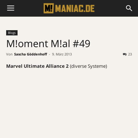
Blogs
M!oment M!al #49
Von
Sascha Göddenhoff
-
9. März 2013
23
Marvel Ultimate Alliance 2
(diverse Systeme)