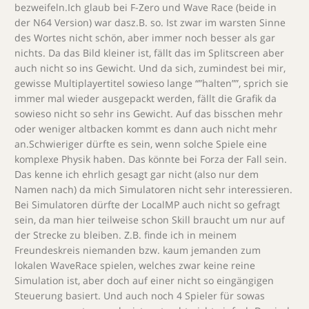
bezweifeln.Ich glaub bei F-Zero und Wave Race (beide in
der N64 Version) war dasz.B. so. Ist zwar im warsten Sinne
des Wortes nicht schön, aber immer noch besser als gar
nichts. Da das Bild kleiner ist, fällt das im Splitscreen aber
auch nicht so ins Gewicht. Und da sich, zumindest bei mir,
gewisse Multiplayertitel sowieso lange “”halten””, sprich sie
immer mal wieder ausgepackt werden, fällt die Grafik da
sowieso nicht so sehr ins Gewicht. Auf das bisschen mehr
oder weniger altbacken kommt es dann auch nicht mehr
an.Schwieriger dürfte es sein, wenn solche Spiele eine
komplexe Physik haben. Das könnte bei Forza der Fall sein.
Das kenne ich ehrlich gesagt gar nicht (also nur dem
Namen nach) da mich Simulatoren nicht sehr interessieren.
Bei Simulatoren dürfte der LocalMP auch nicht so gefragt
sein, da man hier teilweise schon Skill braucht um nur auf
der Strecke zu bleiben. Z.B. finde ich in meinem
Freundeskreis niemanden bzw. kaum jemanden zum
lokalen WaveRace spielen, welches zwar keine reine
Simulation ist, aber doch auf einer nicht so eingängigen
Steuerung basiert. Und auch noch 4 Spieler für sowas