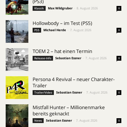
(PS3)
Max Wildgruber
-
8. August 2026
Klassik
0
Hollowbody – im Test (PS5)
Michael Herde
-
7. August 2026
PS5
0
TOEM 2 – hat einen Termin
Sebastian Essner
-
7. August 2026
Release-Info
0
Persona 4 Revival – neuer Charakter-
Trailer
Sebastian Essner
-
7. August 2026
Trailer/Video
0
Mistfall Hunter – Millionenmarke
bereits geknackt
Sebastian Essner
-
7. August 2026
News
0