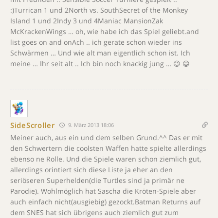
:)Turrican 1 und 2North vs. SouthSecret of the Monkey
Island 1 und 2Indy 3 und 4Maniac MansionZak
McKrackenWings … oh, wie habe ich das Spiel geliebt.and
list goes on and onAch .. ich gerate schon wieder ins
Schwärmen … Und wie alt man eigentlich schon ist. Ich
meine … Ihr seit alt .. Ich bin noch knackig jung … 😉 😀
SideScroller
9. März 2013 18:06
Meiner auch, aus ein und dem selben Grund.^^ Das er mit
den Schwertern die coolsten Waffen hatte spielte allerdings
ebenso ne Rolle. Und die Spiele waren schon ziemlich gut,
allerdings orintiert sich diese Liste ja eher an den
seriöseren Superhelden(die Turtles sind ja primär ne
Parodie). Wohlmöglich hat Sascha die Kröten-Spiele aber
auch einfach nicht(ausgiebig) gezockt.Batman Returns auf
dem SNES hat sich übrigens auch ziemlich gut zum