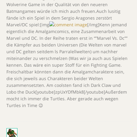
Wolverine Game in der Qualität von den neueren
Batmangames würde ich mich auch freuen.Auch lusitig
fände ich ein Spiel in dem Sergio Aragones zerstört
Marvel/DC spiel:[img
[/img]Kenn jemand
eigentlich die Amalgamcomics, eine Zusammenarbeit von
Marvel und DC. In der Reihe traten erst in “”Marvel Vs. Dc””
die Kämpfer aus beiden Universen (Die Welten von marvel
und DC gelten seitdem ls Parralellwelten) um nachher
miteinander zu verschmelzen (Was wir ja auch aus Spielen
kennen. Das wäre ein super Stoff für ein Fighting Game.
Freischaltbar könnten dann die Amalgamcharaktere sein,
die sich jeweils aus Charakteren beider Welten
zusammensetzten. Am coolsten fand ich Dark Claw und
Lobo the Duck[youtube]zpUxYDfMbk8[/youtube]Außerdem
mocht ich immer die Turtles. Aber gerade auch wegen
Turtles in Time 😉