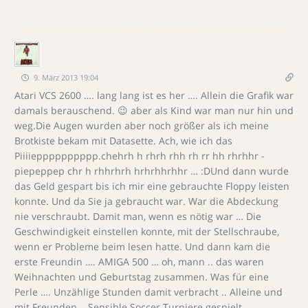
9. März 2013 19:04
Atari VCS 2600 …. lang lang ist es her …. Allein die Grafik war
damals berauschend. 😉 aber als Kind war man nur hin und
weg.Die Augen wurden aber noch größer als ich meine
Brotkiste bekam mit Datasette. Ach, wie ich das
Piiiiepppppppppp.chehrh h rhrh rhh rh rr hh rhrhhr -
piepeppep chr h rhhrhrh hrhrhhrhhr … :DUnd dann wurde
das Geld gespart bis ich mir eine gebrauchte Floppy leisten
konnte. Und da Sie ja gebraucht war. War die Abdeckung
nie verschraubt. Damit man, wenn es nötig war … Die
Geschwindigkeit einstellen konnte, mit der Stellschraube,
wenn er Probleme beim lesen hatte. Und dann kam die
erste Freundin …. AMIGA 500 … oh, mann .. das waren
Weihnachten und Geburtstag zusammen. Was für eine
Perle …. Unzählige Stunden damit verbracht .. Alleine und
mit Freunden .. Sensible Soccer Turniere gespielt ..