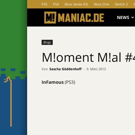
PS5
PS4
Xbox Series X/S
Xbox One
Switch 2
MANIAC.d
NEWS
Blogs
M!oment M!al #
Von
Sascha Göddenhoff
-
9. März 2013
InFamous
(PS3)