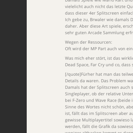
vielelicht auch nicht das letzte Q
dass dieser 4er Splitscreen einfa
Ich gebe zu, Brwaler wie damals
daher. Aber diese Art spiele, er
sehr guten Arcade Sammlung erf
Wegen der Ressourcen:
Oft wird der MP Part auch von ei
Was mich eher stört, ist das wirk
Dead Space, Far Cry und co, dass 
[/quote]Fürher hat man das teilw
Details da waren. Das Problem war 
Damals hat der Splitscreen auch 
Singleplayer, ob der relative Unt
bei F-Zero und Wave Race (beide i
Sinne des Wortes nicht schön, abe
ist, fällt das im Splitscreen aber
gewisse Multiplayertitel sowieso 
werden, fällt die Grafik da sowie
weniger altbacken kommt es dann 