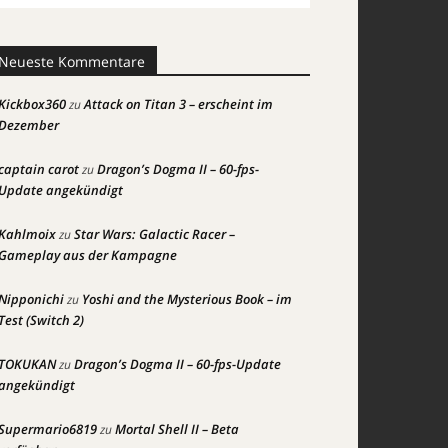
Neueste Kommentare
Kickbox360
Attack on Titan 3 – erscheint im
zu
Dezember
captain carot
Dragon’s Dogma II – 60-fps-
zu
Update angekündigt
Kahlmoix
Star Wars: Galactic Racer –
zu
Gameplay aus der Kampagne
Nipponichi
Yoshi and the Mysterious Book – im
zu
Test (Switch 2)
TOKUKAN
Dragon’s Dogma II – 60-fps-Update
zu
angekündigt
Supermario6819
Mortal Shell II – Beta
zu