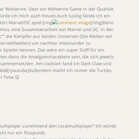
ar Wolverine. Über ein Wolverine Game in der Qualität
de ich mich auch freuen.Auch lusitig fände ich ein
tört Marvel/DC spiel:[img
[/img]Kenn
mics, eine Zusammenarbeit von Marvel und DC. In der
 Dc”” die Kämpfer aus beiden Universen (Die Welten von
Parralellwelten) um nachher miteinander zu
 Spielen kennen. Das wäre ein super Stoff für ein
ten dann die Amalgamcharaktere sein, die sich jeweils
usammensetzten. Am coolsten fand ich Dark Claw und
bk8[/youtube]Außerdem mocht ich immer die Turtles.
n Time 😉
nemultiplayer zunehmend den Localmultiplayer? Ich würde
cht nur ein Pluspunkt.