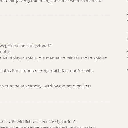
 hab mir ja vergonommen, jedes mal wenn schlehct ü
 wegen online rumgeheult?
innlos.
e Multiplayer spiele, die man auch mit Freunden spielen
n plus Punkt und es bringt doch fast nur Vorteile.
on zum neuen simcity! wird bestimmt n brüller!
a z.B. wirklich zu viert flüssig laufen?
 co waren ja nicht so anspruchsvoll und es wurde