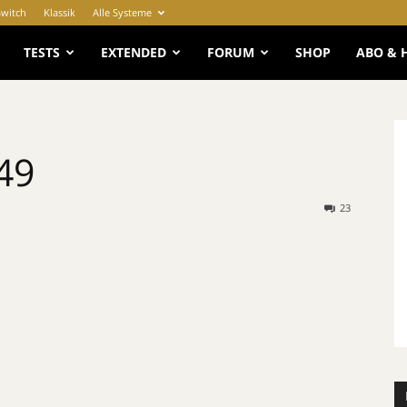
Switch
Klassik
Alle Systeme
e
TESTS
EXTENDED
FORUM
SHOP
ABO & 
49
23