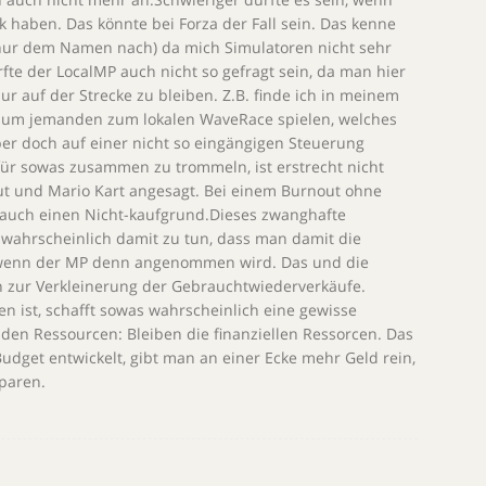
k haben. Das könnte bei Forza der Fall sein. Das kenne
so nur dem Namen nach) da mich Simulatoren nicht sehr
rfte der LocalMP auch nicht so gefragt sein, da man hier
ur auf der Strecke zu bleiben. Z.B. finde ich in meinem
aum jemanden zum lokalen WaveRace spielen, welches
aber doch auf einer nicht so eingängigen Steuerung
 für sowas zusammen zu trommeln, ist erstrecht nicht
ut und Mario Kart angesagt. Bei einem Burnout ohne
n auch einen Nicht-kaufgrund.Dieses zwanghafte
wahrscheinlich damit zu tun, dass man damit die
n, wenn der MP denn angenommen wird. Das und die
h zur Verkleinerung der Gebrauchtwiederverkäufe.
n ist, schafft sowas wahrscheinlich eine gewisse
den Ressourcen: Bleiben die finanziellen Ressorcen. Das
udget entwickelt, gibt man an einer Ecke mehr Geld rein,
paren.