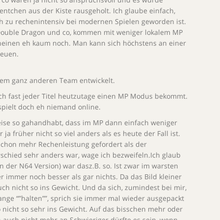
uentchen aus der Kiste rausgeholt. Ich glaube einfach,
ch zu rechenintensiv bei modernen Spielen geworden ist.
 Double Dragon und co, kommen mit weniger lokalem MP
scheinen eh kaum noch. Man kann sich höchstens an einer
reuen.
nem ganz anderen Team entwickelt.
lich fast jeder Titel heutzutage einen MP Modus bekommt.
spielt doch eh niemand online.
eise so gahandhabt, dass im MP dann einfach weniger
ja früher nicht so viel anders als es heute der Fall ist.
schon mehr Rechenleistung gefordert als der
erschied sehr anders war, wage ich bezweifeln.Ich glaub
n der N64 Version) war dasz.B. so. Ist zwar im warsten
r immer noch besser als gar nichts. Da das Bild kleiner
 auch nicht so ins Gewicht. Und da sich, zumindest bei mir,
lange “”halten””, sprich sie immer mal wieder ausgepackt
so nicht so sehr ins Gewicht. Auf das bisschen mehr oder
auch nicht mehr an.Schwieriger dürfte es sein, wenn