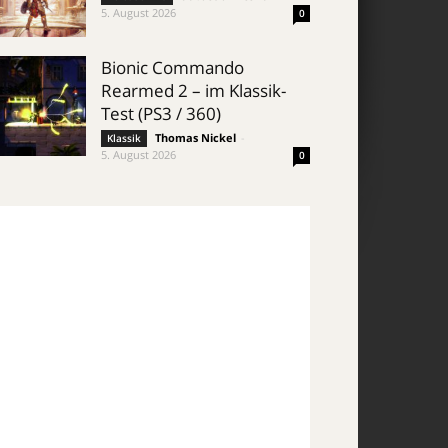
5. August 2026
0
Bionic Commando
Rearmed 2 – im Klassik-
Test (PS3 / 360)
Thomas Nickel
-
Klassik
5. August 2026
0