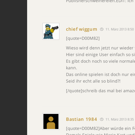
Publisherschweinereien.EDIT: Ich
chief wiggum
11. März 2013 8:50
[quote=D00M82]
Wieso wird denn jetzt nur wieder
Hier sind einige User einfach so s
Es gibt doch noch so viele normal
kann.
Das online spielen ist doch nur ei
Seid ihr echt alle so blind?!
[/quote]schreib das mal bei amaz
Bastian 1984
11. März 2013 8:35
[quote=D00M82]Aber würde ein Forz
Damals Spiele wie Mario Kart und