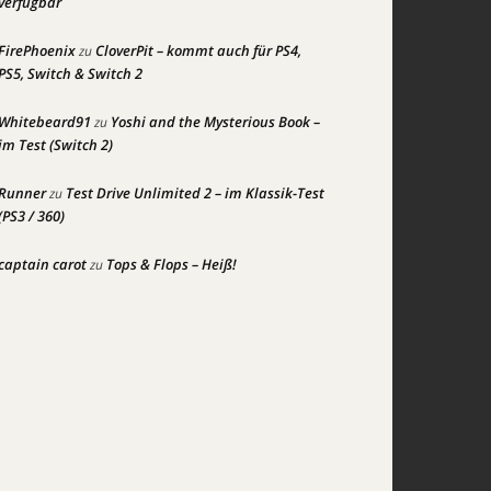
verfügbar
FirePhoenix
CloverPit – kommt auch für PS4,
zu
PS5, Switch & Switch 2
Whitebeard91
Yoshi and the Mysterious Book –
zu
im Test (Switch 2)
Runner
Test Drive Unlimited 2 – im Klassik-Test
zu
(PS3 / 360)
captain carot
Tops & Flops – Heiß!
zu