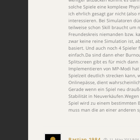
solche Spiele eine komplexe Physi
ich ehrlich gesagt gar nicht (al
interessieren. Bei Simulatoren dü
teilweise schon Skill braucht um n
Freundeskreis niemanden bzw. k
zwar keine reine Simulation ist, 
basiert. Und auch noch 4 Spieler
einfach.Da sind dann eher Burno
Splitscreen gibt es für mich dan
Implementieren von MP-Modi hat 
Spielzeit deutlich strecken kan
Onlinepässe, dient wahrscheinlic
Gerade wenn ein Spiel neu drauße
Stabilität in Neuverkäufen.Wegen 
Spiel wird zu einem bestimmten B
muss man die an einer anderen s
Bastian 1984
11. März 2013 8:04