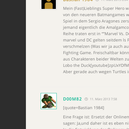
Mein (Fast)Lieblings Super Hero w
von den neueren Batmangames wür
Spiel in dem Sergio Aragones zers
jemand eigentlich die Amalgamco
Reihe traten erst in “”Marvel Vs.
marvel und DC gelten seitdem ls 
verschmelzen (Was wir ja auch aus
Fighting Game. Freischaltbar könn
aus Charakteren beider Welten z
Lobo the Duck[youtube]zpUxYDfM
Aber gerade auch wegen Turtles i
D00M82
11. März 2013 7:58
[quote=Bastian 1984]
Eine Frage ist: Ersetzt der Onli
sagen: Ja,und daher ist es eben ni