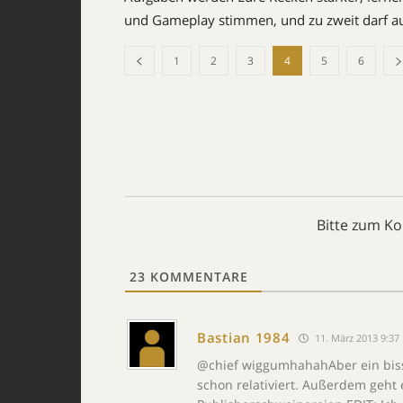
und Gameplay stimmen, und zu zweit darf a
1
2
3
4
5
6
Bitte zum K
23
KOMMENTARE
Bastian 1984
11. März 2013 9:37
@chief wiggumhahahAber ein bissch
schon relativiert. Außerdem geht