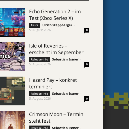
Echo Generation 2 – im
Test (Xbox Series X)
Ulrich Steppberger
-
Tests
5. August 2026
0
Isle of Reveries –
erscheint im September
Sebastian Essner
-
Release-Info
5. August 2026
0
Hazard Pay – konkret
terminiert
Sebastian Essner
-
Release-Info
5. August 2026
0
Crimson Moon – Termin
steht fest
Sebastian Essner
-
Release-Info