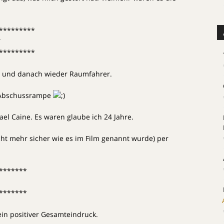
*********
T
*********
r und danach wieder Raumfahrer.
 Abschussrampe
ael Caine. Es waren glaube ich 24 Jahre.
cht mehr sicher wie es im Film genannt wurde) per
*******
*******
in positiver Gesamteindruck.