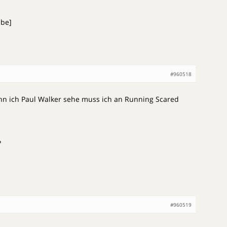
be]
#960518
n ich Paul Walker sehe muss ich an Running Scared
?
#960519