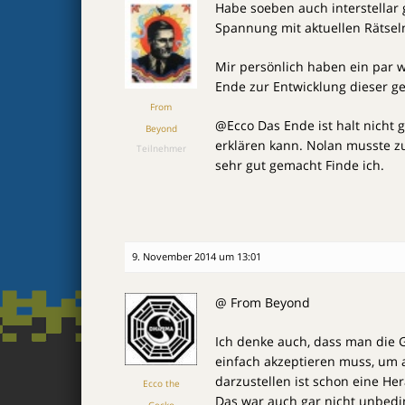
Habe soeben auch interstellar 
Spannung mit aktuellen Rätse
Mir persönlich haben ein par w
Ende zur Entwicklung dieser ge
From
@Ecco Das Ende ist halt nicht g
Beyond
erklären kann. Nolan musste zu
Teilnehmer
sehr gut gemacht Finde ich.
9. November 2014 um 13:01
@ From Beyond
Ich denke auch, dass man die 
einfach akzeptieren muss, um 
darzustellen ist schon eine He
Ecco the
Das war auch gar nicht unbedin