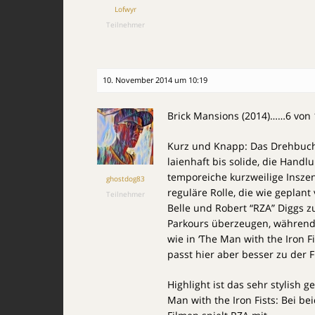
Lofwyr
Teilnehmer
10. November 2014 um 10:19
Brick Mansions (2014)……6 von 
Kurz und Knapp: Das Drehbuch 
laienhaft bis solide, die Handl
temporeiche kurzweilige Inszeni
ghostdog83
reguläre Rolle, die wie geplant
Teilnehmer
Belle und Robert “RZA” Diggs z
Parkours überzeugen, während 
wie in ‘The Man with the Iron F
passt hier aber besser zu der F
Highlight ist das sehr stylish g
Man with the Iron Fists: Bei be