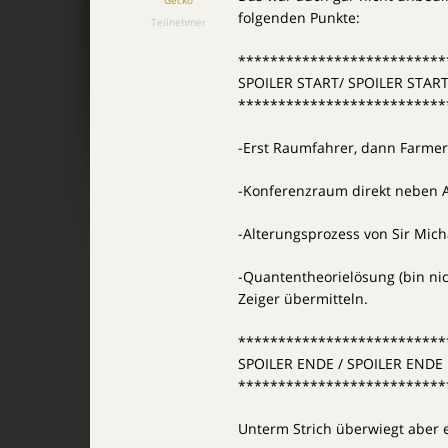
Gecko
folgenden Punkte:
Teilnehmer
**************************
SPOILER START/ SPOILER STAR
**************************
-Erst Raumfahrer, dann Farme
-Konferenzraum direkt neben
-Alterungsprozess von Sir Mich
-Quantentheorielösung (bin ni
Zeiger übermitteln.
**************************
SPOILER ENDE / SPOILER ENDE
**************************
Unterm Strich überwiegt aber e