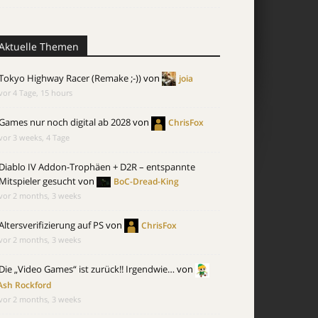
Aktuelle Themen
Tokyo Highway Racer (Remake ;-))
von
joia
vor 4 Tage, 15 hours
Games nur noch digital ab 2028
von
ChrisFox
vor 3 weeks, 4 Tage
Diablo IV Addon-Trophäen + D2R – entspannte
Mitspieler gesucht
von
BoC-Dread-King
vor 2 months, 3 weeks
Altersverifizierung auf PS
von
ChrisFox
vor 2 months, 3 weeks
Die „Video Games“ ist zurück!! Irgendwie…
von
Ash Rockford
vor 2 months, 3 weeks