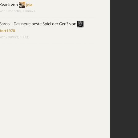
Kvark
von
joia
vor 3 months, 2 weeks
Saros – Das neue beste Spiel der Gen?
von
Bort1978
vor 2 weeks, 1 Tag