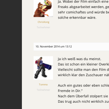
Ja. Wobei der Film einfach ein
Freaks abgearbeitet werden, ge
sehr comichaftes und würde be
solche erkennbar wäre.
ChrisKong
Teilnehmer
10. November 2014 um 13:12
Ja ich weiß was du meinst.
Das ist schon ein kleiner Overkil
Vielleicht sollte man den Film 
wirklich klar den Zuschauer nä
Tommo
Auch ein gutes oder eben schl
Teilnehmer
Fremde in Dir.”
Nach dem Überfall stolpert sie 
Das trug auch nicht wirklich zu