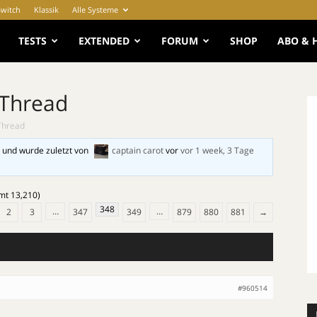
Switch
Klassik
Alle Systeme
e
TESTS
EXTENDED
FORUM
SHOP
ABO & 
 Thread
Thread
 und wurde zuletzt von
captain carot
vor
vor 1 week, 3 Tage
amt 13,210)
348
…
…
2
3
347
349
879
880
881
→
#960514