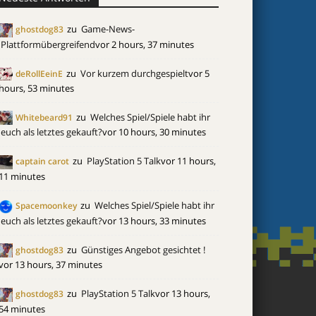
zu
Game-News-
ghostdog83
Plattformübergreifend
vor 2 hours, 37 minutes
zu
Vor kurzem durchgespielt
vor 5
deRollEeinE
hours, 53 minutes
zu
Welches Spiel/Spiele habt ihr
Whitebeard91
euch als letztes gekauft?
vor 10 hours, 30 minutes
zu
PlayStation 5 Talk
vor 11 hours,
captain carot
11 minutes
zu
Welches Spiel/Spiele habt ihr
Spacemoonkey
euch als letztes gekauft?
vor 13 hours, 33 minutes
zu
Günstiges Angebot gesichtet !
ghostdog83
vor 13 hours, 37 minutes
zu
PlayStation 5 Talk
vor 13 hours,
ghostdog83
54 minutes