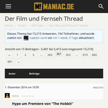
Der Film und Fernseh Thread
Home
›
Foren
›
Off-Topic
›
Der Film und Fernseh Thread
Dieses Thema hat 13,215 Antworten, 194 Teilnehmer, und wurde
zuletzt von
captain carot
vor
vor 1 week, 5 Tage
aktualisiert.
Ansicht von 15 Beiträgen - 5,401 bis 5,415 (von insgesamt 13,210)
361
…
…
←
1
2
3
360
362
879
880
881
→
Autor
Beiträge
1. Dezember 2014 um 10:59
#960709
retro
Teilnehmer
Hype um Premiere von “The Hobbit”