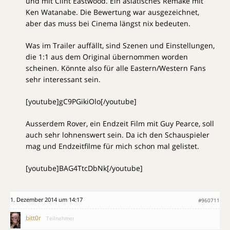
und mit Clint Eastwood. Ein asiatisches Remake mit
Ken Watanabe. Die Bewertung war ausgezeichnet,
aber das muss bei Cinema längst nix bedeuten.
Was im Trailer auffällt, sind Szenen und Einstellungen,
die 1:1 aus dem Original übernommen worden
scheinen. Könnte also für alle Eastern/Western Fans
sehr interessant sein.
[youtube]gC9PGikiOlo[/youtube]
Ausserdem Rover, ein Endzeit Film mit Guy Pearce, soll
auch sehr lohnenswert sein. Da ich den Schauspieler
mag und Endzeitfilme für mich schon mal gelistet.
[youtube]BAG4TtcDbNk[/youtube]
1. Dezember 2014 um 14:17
#960711
bitt0r
Teilnehmer