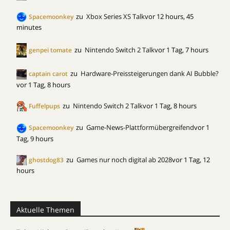
zu
Xbox Series XS Talk
vor 12 hours, 45
Spacemoonkey
minutes
zu
Nintendo Switch 2 Talk
vor 1 Tag, 7 hours
genpei tomate
zu
Hardware-Preissteigerungen dank AI Bubble?
captain carot
vor 1 Tag, 8 hours
zu
Nintendo Switch 2 Talk
vor 1 Tag, 8 hours
Fuffelpups
zu
Game-News-Plattformübergreifend
vor 1
Spacemoonkey
Tag, 9 hours
zu
Games nur noch digital ab 2028
vor 1 Tag, 12
ghostdog83
hours
Aktuelle Themen