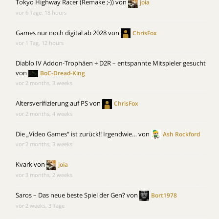
Tokyo Highway Racer (Remake ;-))
von
joia
vor 6 Tage, 18 hours
Games nur noch digital ab 2028
von
ChrisFox
vor 1 Tag, 12 hours
Diablo IV Addon-Trophäen + D2R – entspannte Mitspieler gesucht
von
BoC-Dread-King
vor 2 months, 3 weeks
Altersverifizierung auf PS
von
ChrisFox
vor 2 months, 4 weeks
Die „Video Games“ ist zurück!! Irgendwie…
von
Ash Rockford
vor 2 months, 3 weeks
Kvark
von
joia
vor 3 months, 2 weeks
Saros – Das neue beste Spiel der Gen?
von
Bort1978
vor 2 weeks, 3 Tage