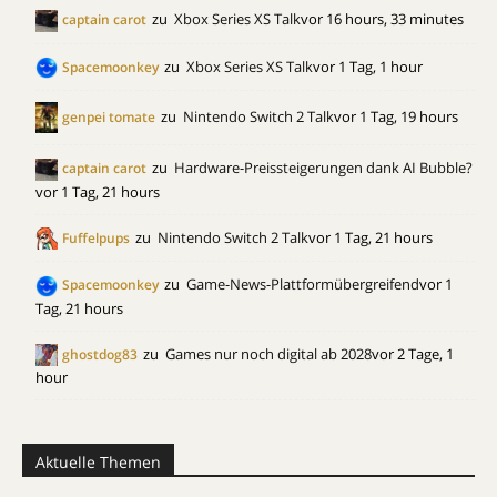
zu
Xbox Series XS Talk
vor 16 hours, 33 minutes
captain carot
zu
Xbox Series XS Talk
vor 1 Tag, 1 hour
Spacemoonkey
zu
Nintendo Switch 2 Talk
vor 1 Tag, 19 hours
genpei tomate
zu
Hardware-Preissteigerungen dank AI Bubble?
captain carot
vor 1 Tag, 21 hours
zu
Nintendo Switch 2 Talk
vor 1 Tag, 21 hours
Fuffelpups
zu
Game-News-Plattformübergreifend
vor 1
Spacemoonkey
Tag, 21 hours
zu
Games nur noch digital ab 2028
vor 2 Tage, 1
ghostdog83
hour
Aktuelle Themen