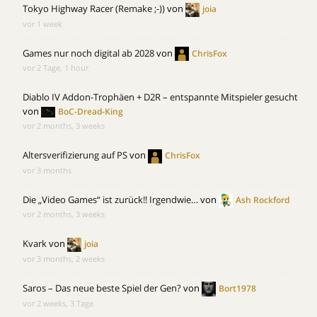
Tokyo Highway Racer (Remake ;-))
von
joia
vor 1 week
Games nur noch digital ab 2028
von
ChrisFox
vor 2 Tage, 1 hour
Diablo IV Addon-Trophäen + D2R – entspannte Mitspieler gesucht
von
BoC-Dread-King
vor 2 months, 3 weeks
Altersverifizierung auf PS
von
ChrisFox
vor 3 months
Die „Video Games“ ist zurück!! Irgendwie…
von
Ash Rockford
vor 2 months, 3 weeks
Kvark
von
joia
vor 3 months, 2 weeks
Saros – Das neue beste Spiel der Gen?
von
Bort1978
vor 2 weeks, 3 Tage