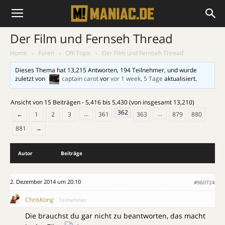
Der Film und Fernseh Thread
Home
›
Foren
›
Off-Topic
›
Der Film und Fernseh Thread
Dieses Thema hat 13,215 Antworten, 194 Teilnehmer, und wurde
zuletzt von
captain carot
vor
vor 1 week, 5 Tage
aktualisiert.
Ansicht von 15 Beiträgen - 5,416 bis 5,430 (von insgesamt 13,210)
362
…
…
←
1
2
3
361
363
879
880
881
→
Autor
Beiträge
2. Dezember 2014 um 20:10
#960724
ChrisKong
Teilnehmer
Die brauchst du gar nicht zu beantworten, das macht