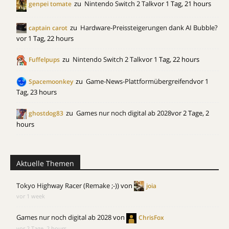
zu
Nintendo Switch 2 Talk
vor 1 Tag, 21 hours
genpei tomate
zu
Hardware-Preissteigerungen dank AI Bubble?
captain carot
vor 1 Tag, 22 hours
zu
Nintendo Switch 2 Talk
vor 1 Tag, 22 hours
Fuffelpups
zu
Game-News-Plattformübergreifend
vor 1
Spacemoonkey
Tag, 23 hours
zu
Games nur noch digital ab 2028
vor 2 Tage, 2
ghostdog83
hours
Aktuelle Themen
Tokyo Highway Racer (Remake ;-))
von
joia
vor 1 week
Games nur noch digital ab 2028
von
ChrisFox
vor 2 Tage, 2 hours