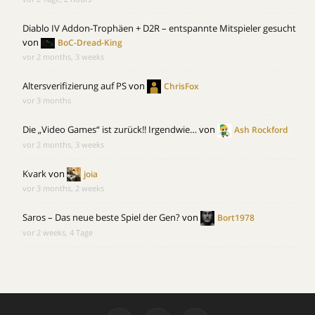
Diablo IV Addon-Trophäen + D2R – entspannte Mitspieler gesucht
von
BoC-Dread-King
vor 2 months, 3 weeks
Altersverifizierung auf PS
von
ChrisFox
vor 3 months
Die „Video Games“ ist zurück!! Irgendwie…
von
Ash Rockford
vor 2 months, 3 weeks
Kvark
von
joia
vor 3 months, 2 weeks
Saros – Das neue beste Spiel der Gen?
von
Bort1978
vor 2 weeks, 4 Tage