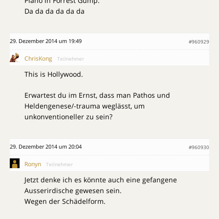
Piano in Forrest Gump.
Da da da da da da
29. Dezember 2014 um 19:49
#960929
ChrisKong
Teilnehmer
This is Hollywood.
Erwartest du im Ernst, dass man Pathos und
Heldengenese/-trauma weglässt, um
unkonventioneller zu sein?
29. Dezember 2014 um 20:04
#960930
Ronyn
Teilnehmer
Jetzt denke ich es könnte auch eine gefangene
Ausserirdische gewesen sein.
Wegen der Schädelform.