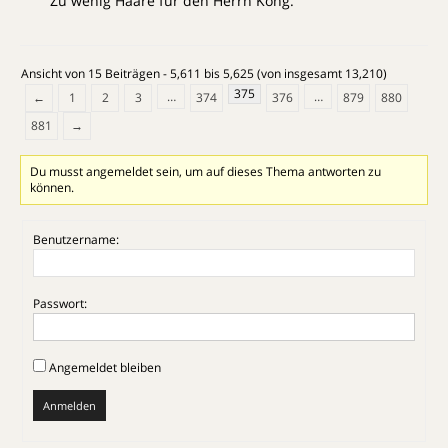
Zu wenig Haare für den Herrn Kong.
Ansicht von 15 Beiträgen - 5,611 bis 5,625 (von insgesamt 13,210)
375
…
…
←
1
2
3
374
376
879
880
881
→
Du musst angemeldet sein, um auf dieses Thema antworten zu
können.
Benutzername:
Passwort:
Angemeldet bleiben
Anmelden