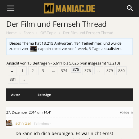
Der Film und Fernseh Thread
Home
›
Foren
›
Off-Topic
›
Der Film und Fernseh Thread
Dieses Thema hat 13,215 Antworten, 194 Teilnehmer, und wurde
zuletzt von
captain carot
vor
vor 1 week, 5 Tage
aktualisiert.
Ansicht von 15 Beiträgen - 5,611 bis 5,625 (von insgesamt 13,210)
375
…
…
←
1
2
3
374
376
879
880
881
→
Autor
Beiträge
27. Dezember 2014 um 14:41
#960919
schnitzel
Teilnehmer
Da kann ich dich beruhigen. Es war nicht ernst