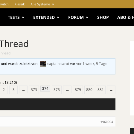
Switch
Klassik
Alle Systeme
e
TESTS
EXTENDED
FORUM
SHOP
ABO & 
 Thread
Thread
 und wurde zuletzt von
captain carot
vor
vor 1 week, 5 Tage
amt 13,210)
374
…
…
2
3
373
375
879
880
881
→
#960904