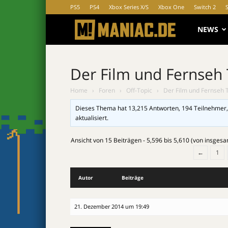
PS5
PS4
Xbox Series X/S
Xbox One
Switch 2
MANIAC.d
NEWS
Der Film und Fernseh
Home
›
Foren
›
Off-Topic
›
Der Film und Fernseh 
Dieses Thema hat 13,215 Antworten, 194 Teilnehmer,
aktualisiert.
Ansicht von 15 Beiträgen - 5,596 bis 5,610 (von insges
←
1
Autor
Beiträge
21. Dezember 2014 um 19:49