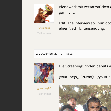
Blendwerk mit Versatzstücken d
gar nicht.
Edit: The Interview soll nun d
ChrisKong
einer Nachrichtensendung.
Teilnehmer
24. Dezember 2014 um 15:03
Die Screenings finden bereits a
[youtube]s_P2e0zmfgE[/youtub
ghostdog83
Teilnehmer