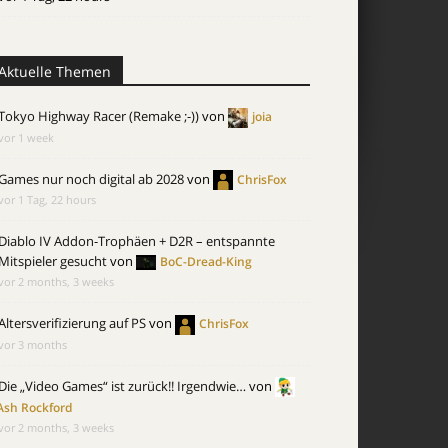
Aktuelle Themen
Tokyo Highway Racer (Remake ;-))
von
joia
vor 1 week
Games nur noch digital ab 2028
von
ChrisFox
vor 1 Tag, 22 hours
Diablo IV Addon-Trophäen + D2R – entspannte
Mitspieler gesucht
von
BoC-Dread-King
vor 2 months, 3 weeks
Altersverifizierung auf PS
von
ChrisFox
vor 3 months
Die „Video Games“ ist zurück!! Irgendwie…
von
Ash Rockford
vor 2 months, 3 weeks