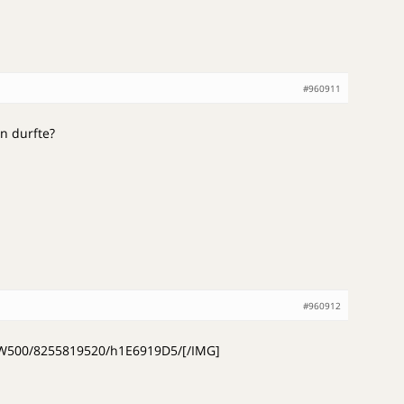
#960911
n durfte?
#960912
xW500/8255819520/h1E6919D5/[/IMG]