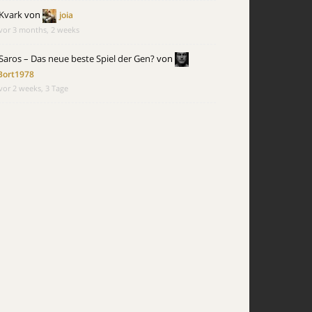
Kvark
von
joia
vor 3 months, 2 weeks
Saros – Das neue beste Spiel der Gen?
von
Bort1978
vor 2 weeks, 3 Tage