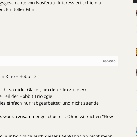
gsgeschichte von Nosferatu interessiert sollte mal
. Ein toller Film.
#960905
im Kino – Hobbit 3
icht so dicke Gläser, um den Film zu feiern.
 Teil der Hobbit Triologie.
eles einfach nur “abgearbeitet” und nicht zuende
les war so zusammengeschustert. Ohne wirklichen “Flow”
Film, nur holt mich auch dieser CGI Wahnsinn nicht mehr