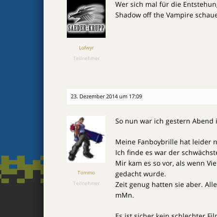
Wer sich mal für die Entstehun
Shadow off the Vampire schauen
Lofwyr
Teilnehmer
23. Dezember 2014 um 17:09
So nun war ich gestern Abend 
Meine Fanboybrille hat leider n
Ich finde es war der schwächste
Mir kam es so vor, als wenn Vi
Tommo
gedacht wurde.
Teilnehmer
Zeit genug hatten sie aber. Al
mMn.
Es ist sicher kein schlechter 