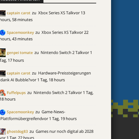
zu
Xbox Series XS Talk
vor 13
captain carot
hours, 58 minutes
zu
Xbox Series XS Talk
vor 22
Spacemoonkey
hours, 43 minutes
zu
Nintendo Switch 2 Talk
vor 1
genpei tomate
Tag, 17 hours
zu
Hardware-Preissteigerungen
captain carot
dank AI Bubble?
vor 1 Tag, 18 hours
zu
Nintendo Switch 2 Talk
vor 1 Tag,
Fuffelpups
18 hours
zu
Game-News-
Spacemoonkey
Plattformübergreifend
vor 1 Tag, 19 hours
zu
Games nur noch digital ab 2028
ghostdog83
vor 1 Tag, 22 hours