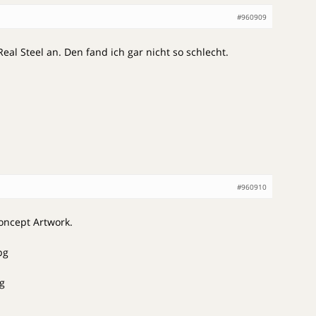
#960909
eal Steel an. Den fand ich gar nicht so schlecht.
#960910
oncept Artwork.