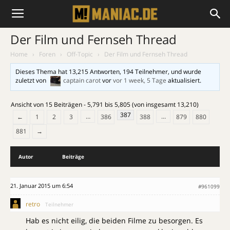
Der Film und Fernseh Thread
Home
›
Foren
›
Off-Topic
›
Der Film und Fernseh Thread
Dieses Thema hat 13,215 Antworten, 194 Teilnehmer, und wurde
zuletzt von
captain carot
vor
vor 1 week, 5 Tage
aktualisiert.
Ansicht von 15 Beiträgen - 5,791 bis 5,805 (von insgesamt 13,210)
387
…
…
←
1
2
3
386
388
879
880
881
→
Autor
Beiträge
21. Januar 2015 um 6:54
#961099
retro
Teilnehmer
Hab es nicht eilig, die beiden Filme zu besorgen. Es