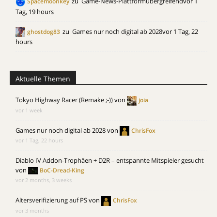
zu
Game-News-Plattformübergreifend
vor 1
Spacemoonkey
Tag, 19 hours
zu
Games nur noch digital ab 2028
vor 1 Tag, 22
ghostdog83
hours
Aktuelle Themen
Tokyo Highway Racer (Remake ;-))
von
joia
vor 1 week
Games nur noch digital ab 2028
von
ChrisFox
vor 1 Tag, 22 hours
Diablo IV Addon-Trophäen + D2R – entspannte Mitspieler gesucht
von
BoC-Dread-King
vor 2 months, 3 weeks
Altersverifizierung auf PS
von
ChrisFox
vor 3 months