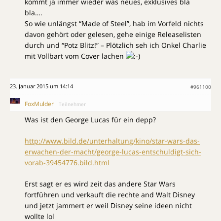
kommt ja immer wieder was neues, exklusives bla
bla….
So wie unlängst “Made of Steel”, hab im Vorfeld nichts
davon gehört oder gelesen, gehe einige Releaselisten
durch und “Potz Blitz!” – Plötzlich seh ich Onkel Charlie
mit Vollbart vom Cover lachen
23. Januar 2015 um 14:14
#961100
FoxMulder
Teilnehmer
Was ist den George Lucas für ein depp?
http://www.bild.de/unterhaltung/kino/star-wars-das-
erwachen-der-macht/george-lucas-entschuldigt-sich-
vorab-39454776.bild.html
Erst sagt er es wird zeit das andere Star Wars
fortführen und verkauft die rechte and Walt Disney
und jetzt jammert er weil Disney seine ideen nicht
wollte lol