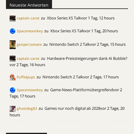
Neueste Antworten
zu
Xbox Series XS Talk
vor 1 Tag, 12 hours
captain carot
zu
Xbox Series XS Talk
vor 1 Tag, 20 hours
Spacemoonkey
zu
Nintendo Switch 2 Talk
vor 2 Tage, 15 hours
genpei tomate
zu
Hardware-Preissteigerungen dank AI Bubble?
captain carot
vor 2 Tage, 16 hours
zu
Nintendo Switch 2 Talk
vor 2 Tage, 17 hours
Fuffelpups
zu
Game-News-Plattformübergreifend
vor 2
Spacemoonkey
Tage, 17 hours
zu
Games nur noch digital ab 2028
vor 2 Tage, 20
ghostdog83
hours