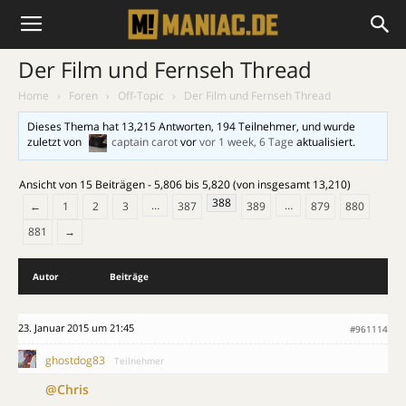
Der Film und Fernseh Thread
Home
›
Foren
›
Off-Topic
›
Der Film und Fernseh Thread
Dieses Thema hat 13,215 Antworten, 194 Teilnehmer, und wurde
zuletzt von
captain carot
vor
vor 1 week, 6 Tage
aktualisiert.
Ansicht von 15 Beiträgen - 5,806 bis 5,820 (von insgesamt 13,210)
388
…
…
←
1
2
3
387
389
879
880
881
→
Autor
Beiträge
23. Januar 2015 um 21:45
#961114
ghostdog83
Teilnehmer
@Chris