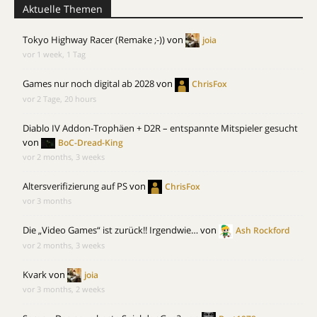
Aktuelle Themen
Tokyo Highway Racer (Remake ;-))
von
joia
vor 1 week, 1 Tag
Games nur noch digital ab 2028
von
ChrisFox
vor 2 Tage, 20 hours
Diablo IV Addon-Trophäen + D2R – entspannte Mitspieler gesucht
von
BoC-Dread-King
vor 2 months, 3 weeks
Altersverifizierung auf PS
von
ChrisFox
vor 3 months
Die „Video Games“ ist zurück!! Irgendwie…
von
Ash Rockford
vor 2 months, 3 weeks
Kvark
von
joia
vor 3 months, 2 weeks