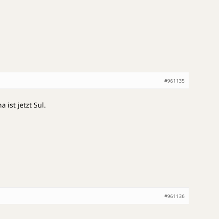
#961135
 ist jetzt Sul.
#961136