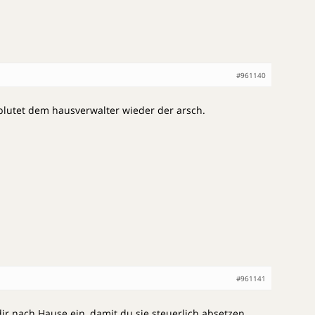
#961140
lutet dem hausverwalter wieder der arsch.
#961141
r nach Hause ein, damit du sie steuerlich absetzen