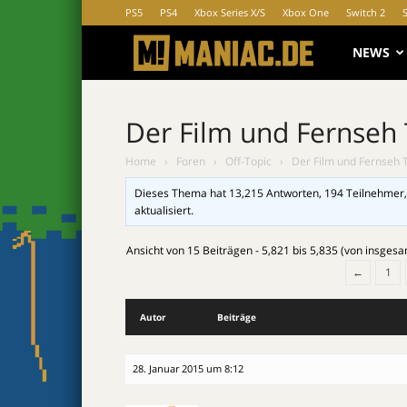
PS5
PS4
Xbox Series X/S
Xbox One
Switch 2
MANIAC.d
NEWS
Der Film und Fernseh
Home
›
Foren
›
Off-Topic
›
Der Film und Fernseh 
Dieses Thema hat 13,215 Antworten, 194 Teilnehmer,
aktualisiert.
Ansicht von 15 Beiträgen - 5,821 bis 5,835 (von insges
←
1
Autor
Beiträge
28. Januar 2015 um 8:12