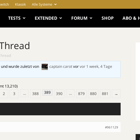
Switch
Klassik
Alle Systeme
e
TESTS
EXTENDED
FORUM
SHOP
ABO & 
 Thread
Thread
 und wurde zuletzt von
captain carot
vor
vor 1 week, 4 Tage
amt 13,210)
389
…
…
2
3
388
390
879
880
881
→
#961129