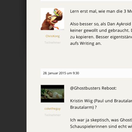
Lern erst mal, wie man die 3 M
Also besser so, als Dan Aykroi
keiner gewollt und gebraucht. D
ChrisKong
zu kopieren. Besser eigentstä
Teilnehmer
aufs Writing an.
28. Januar 2015 um 9:30
@Ghostbusters Reboot:
Kristin Wiig (Paul und Brautal
Brautalarm) ?
coketheguy
Teilnehmer
Ich war ja skeptisch, was Ghos
Schauspielerinnen sind echt wi