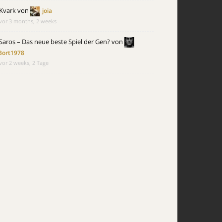
Kvark
von
joia
vor 3 months, 2 weeks
Saros – Das neue beste Spiel der Gen?
von
Bort1978
vor 2 weeks, 2 Tage