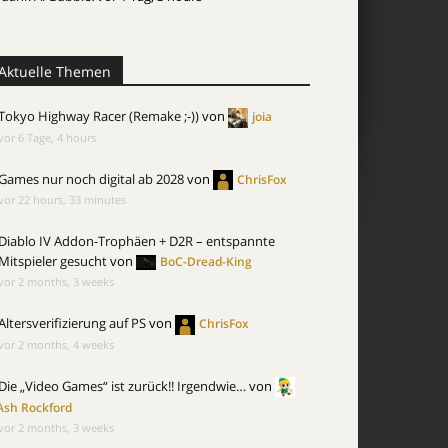
Aktuelle Themen
Tokyo Highway Racer (Remake ;-))
von
joia
vor 6 Tage, 4 hours
Games nur noch digital ab 2028
von
ChrisFox
vor 22 hours, 33 minutes
Diablo IV Addon-Trophäen + D2R – entspannte
Mitspieler gesucht
von
BoC-Dread-King
vor 2 months, 3 weeks
Altersverifizierung auf PS
von
ChrisFox
vor 2 months, 4 weeks
Die „Video Games“ ist zurück!! Irgendwie…
von
Ash Rockford
vor 2 months, 3 weeks