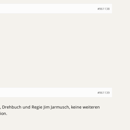
#961138
#961139
y, Drehbuch und Regie Jim Jarmusch, keine weiteren
ion.