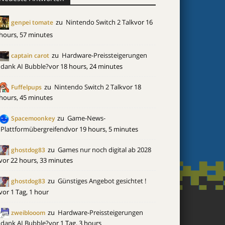
zu
Nintendo Switch 2 Talk
vor 16
genpei tomate
hours, 57 minutes
zu
Hardware-Preissteigerungen
captain carot
dank AI Bubble?
vor 18 hours, 24 minutes
zu
Nintendo Switch 2 Talk
vor 18
Fuffelpups
hours, 45 minutes
zu
Game-News-
Spacemoonkey
Plattformübergreifend
vor 19 hours, 5 minutes
zu
Games nur noch digital ab 2028
ghostdog83
vor 22 hours, 33 minutes
zu
Günstiges Angebot gesichtet !
ghostdog83
vor 1 Tag, 1 hour
zu
Hardware-Preissteigerungen
zweiblooom
dank AI Bubble?
vor 1 Tag, 3 hours