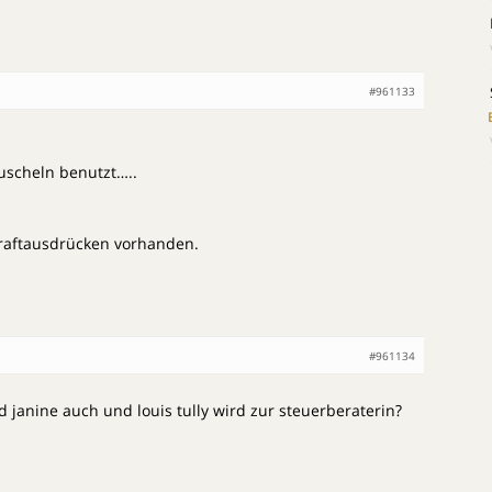
#961133
uscheln benutzt…..
raftausdrücken vorhanden.
#961134
d janine auch und louis tully wird zur steuerberaterin?