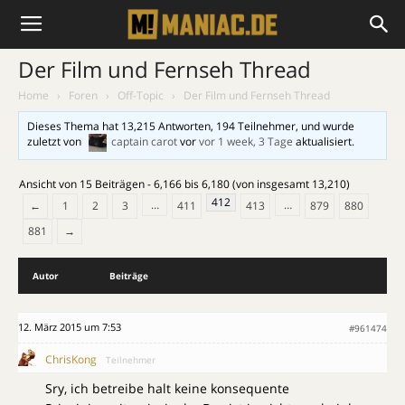
Der Film und Fernseh Thread
Home
›
Foren
›
Off-Topic
›
Der Film und Fernseh Thread
Dieses Thema hat 13,215 Antworten, 194 Teilnehmer, und wurde
zuletzt von
captain carot
vor
vor 1 week, 3 Tage
aktualisiert.
Ansicht von 15 Beiträgen - 6,166 bis 6,180 (von insgesamt 13,210)
412
…
…
←
1
2
3
411
413
879
880
881
→
Autor
Beiträge
12. März 2015 um 7:53
#961474
ChrisKong
Teilnehmer
Sry, ich betreibe halt keine konsequente