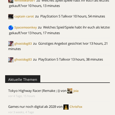
zu
Welches Spiel/Spiele habt ihr euch als letztes
Whitebeard91
gekauft?
vor 10 hours, 13 minutes
zu
PlayStation 5 Talk
vor 10 hours, 54 minutes
captain carot
zu
Welches Spiel/Spiele habt ihr euch als letztes
Spacemoonkey
gekauft?
vor 13 hours, 17 minutes
zu
Günstiges Angebot gesichtet !
vor 13 hours, 21
ghostdog83
minutes
zu
PlayStation 5 Talk
vor 13 hours, 38 minutes
ghostdog83
Aktuelle Themen
Tokyo Highway Racer (Remake ;-))
von
joia
vor 4 Tage, 15 hours
Games nur noch digital ab 2028
von
ChrisFox
vor 3 weeks, 4 Tage