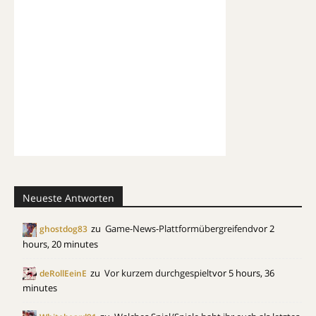
Neueste Antworten
zu
Game-News-Plattformübergreifend
vor 2
ghostdog83
hours, 20 minutes
zu
Vor kurzem durchgespielt
vor 5 hours, 36
deRollEeinE
minutes