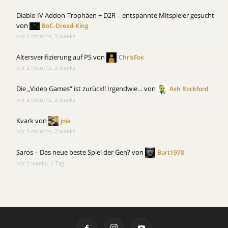
Diablo IV Addon-Trophäen + D2R – entspannte Mitspieler gesucht
von
BoC-Dread-King
vor 2 months, 3 weeks
Altersverifizierung auf PS
von
ChrisFox
vor 2 months, 3 weeks
Die „Video Games“ ist zurück!! Irgendwie…
von
Ash Rockford
vor 2 months, 3 weeks
Kvark
von
joia
vor 3 months, 2 weeks
Saros – Das neue beste Spiel der Gen?
von
Bort1978
vor 2 weeks, 1 Tag