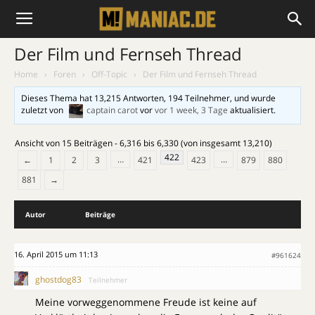
Der Film und Fernseh Thread
Home
›
Foren
›
Off-Topic
›
Der Film und Fernseh Thread
Dieses Thema hat 13,215 Antworten, 194 Teilnehmer, und wurde
zuletzt von
captain carot
vor
vor 1 week, 3 Tage
aktualisiert.
Ansicht von 15 Beiträgen - 6,316 bis 6,330 (von insgesamt 13,210)
422
…
…
←
1
2
3
421
423
879
880
881
→
Autor
Beiträge
16. April 2015 um 11:13
#961624
ghostdog83
Teilnehmer
Meine vorweggenommene Freude ist keine auf