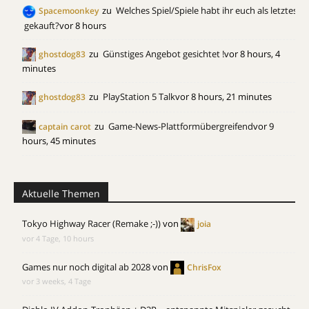
zu
Welches Spiel/Spiele habt ihr euch als letztes
Spacemoonkey
gekauft?
vor 8 hours
zu
Günstiges Angebot gesichtet !
vor 8 hours, 4
ghostdog83
minutes
zu
PlayStation 5 Talk
vor 8 hours, 21 minutes
ghostdog83
zu
Game-News-Plattformübergreifend
vor 9
captain carot
hours, 45 minutes
Aktuelle Themen
Tokyo Highway Racer (Remake ;-))
von
joia
vor 4 Tage, 10 hours
Games nur noch digital ab 2028
von
ChrisFox
vor 3 weeks, 4 Tage