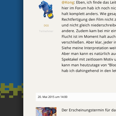
@Kong
: Eben, ich finde das Le
hier im Forum hab ich noch nich
halt komplett anders. Wie gesag
Rechtfertigung den Film nicht z
und nicht gleich niederschreib
DGS
andere. Zudem kam bei mir ein
Teilnehmer
Flucht ist im Moment halt auc
verschließen. Aber klar, jeder i
Siehe meine Interpretation wei
Aber man kann es natürlich au
Spektakel mit zeitlosem Motiv
kann man heutzutage von “Blo
hab ich dahingehend in den le
20. Mai 2015 um 14:00
Der Erscheinungstermin für d