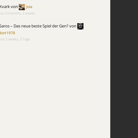
Kvark
von
joia
vor 3 months, 2 weeks
Saros – Das neue beste Spiel der Gen?
von
Bort1978
vor 2 weeks, 3 Tage