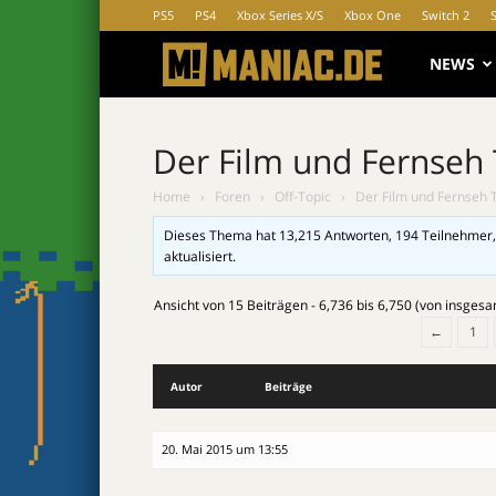
PS5
PS4
Xbox Series X/S
Xbox One
Switch 2
MANIAC.d
NEWS
Der Film und Fernseh
Home
›
Foren
›
Off-Topic
›
Der Film und Fernseh 
Dieses Thema hat 13,215 Antworten, 194 Teilnehmer,
aktualisiert.
Ansicht von 15 Beiträgen - 6,736 bis 6,750 (von insges
←
1
Autor
Beiträge
20. Mai 2015 um 13:55