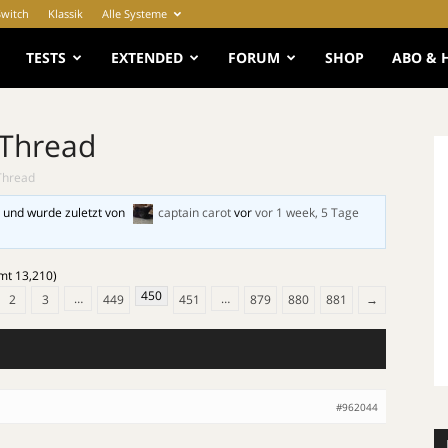
Switch
Klassik
Alle Systeme
e
TESTS
EXTENDED
FORUM
SHOP
ABO & 
 Thread
Thread
 und wurde zuletzt von
captain carot
vor
vor 1 week, 5 Tage
amt 13,210)
450
…
…
2
3
449
451
879
880
881
→
#962044