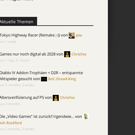
Aktuelle Themen
Tokyo Highway Racer (Remake ;-))
von
joia
vor 1 week
Games nur noch digital ab 2028
von
ChrisFox
vor 1 Tag, 21 hours
Diablo IV Addon-Trophäen + D2R – entspannte
Mitspieler gesucht
von
BoC-Dread-King
vor 2 months, 3 weeks
Altersverifizierung auf PS
von
ChrisFox
vor 3 months
Die „Video Games“ ist zurück!! Irgendwie…
von
Ash Rockford
vor 2 months, 3 weeks