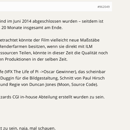
#962049
ind im Juni 2014 abgeschlossen wurden – seitdem ist
n, 20 Monate insgesamt am Ende.
trachtet könnte der Film vielleicht neue Maßstäbe
e Renderfarmen besitzen, wenn sie direkt mit ILM
sourcen Teilen, könnte in dieser Zeit die Qualität noch
en Produktionen in der selben Zeit.
ffe (VFX The Life of Pi ->Oscar Gewinner), das scheinbar
Duggin für die Bildgestaltung, Schnitt von Paul Hirsch
h und Regie von Duncan Jones (Moon, Source Code).
zzards CGI in-house Abteilung erstellt wurden zu sein.
gt zu sein, naja, mal schauen.