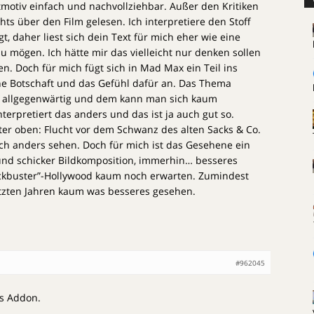
itmotiv einfach und nachvollziehbar. Außer den Kritiken
ts über den Film gelesen. Ich interpretiere den Stoff
t, daher liest sich dein Text für mich eher wie eine
u mögen. Ich hätte mir das vielleicht nur denken sollen
en. Doch für mich fügt sich in Mad Max ein Teil ins
e Botschaft und das Gefühl dafür an. Das Thema
h allgegenwärtig und dem kann man sich kaum
nterpretiert das anders und das ist ja auch gut so.
ter oben: Flucht vor dem Schwanz des alten Sacks & Co.
ch anders sehen. Doch für mich ist das Gesehene ein
 und schicker Bildkomposition, immerhin… besseres
ckbuster”-Hollywood kaum noch erwarten. Zumindest
tzten Jahren kaum was besseres gesehen.
#962045
as Addon.