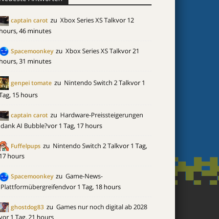
zu
Xbox Series XS Talk
vor 12
captain carot
hours, 46 minutes
zu
Xbox Series XS Talk
vor 21
Spacemoonkey
hours, 31 minutes
zu
Nintendo Switch 2 Talk
vor 1
genpei tomate
Tag, 15 hours
zu
Hardware-Preissteigerungen
captain carot
dank AI Bubble?
vor 1 Tag, 17 hours
zu
Nintendo Switch 2 Talk
vor 1 Tag,
Fuffelpups
17 hours
zu
Game-News-
Spacemoonkey
Plattformübergreifend
vor 1 Tag, 18 hours
zu
Games nur noch digital ab 2028
ghostdog83
vor 1 Tag, 21 hours