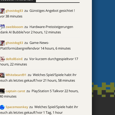
zu
Günstiges Angebot gesichtet !
ghostdog83
vor 38 minutes
zu
Hardware-Preissteigerungen
zweiblooom
dank AI Bubble?
vor 2 hours, 12 minutes
zu
Game-News-
ghostdog83
Plattformübergreifend
vor 14 hours, 6 minutes
zu
Vor kurzem durchgespielt
vor 17
deRollEeinE
hours, 22 minutes
zu
Welches Spiel/Spiele habt ihr
Whitebeard91
euch als letztes gekauft?
vor 21 hours, 58 minutes
zu
PlayStation 5 Talk
vor 22 hours,
captain carot
40 minutes
zu
Welches Spiel/Spiele habt ihr
Spacemoonkey
euch als letztes gekauft?
vor 1 Tag, 1 hour