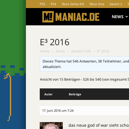
PS5
PS4
Xbox Series X/S
Xbox One
Switch 2
MANIAC.d
NEWS
E³ 2016
Home
›
Foren
›
Games-Talk
›
E³ 2016
Dieses Thema hat 546 Antworten, 38 Teilnehmer, und
aktualisiert.
Ansicht von 15 Beiträgen - 526 bis 540 (von insgesamt 
Autor
Beiträge
17. Juni 2016 um 7:24
das neue god of war sieht scho