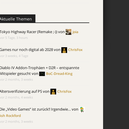
Aktuelle Themen
Tokyo Highway Racer (Remake ;-))
von
joia
vor 5 Tage, 3 hours
Games nur noch digital ab 2028
von
ChrisFox
vor 3 weeks, 4 Tage
Diablo IV Addon-Trophäen + D2R – entspannte
Mitspieler gesucht
von
BoC-Dread-King
vor 2 months, 3 weeks
Altersverifizierung auf PS
von
ChrisFox
vor 2 months, 4 weeks
Die „Video Games“ ist zurück!! Irgendwie…
von
Ash Rockford
vor 2 months, 3 weeks