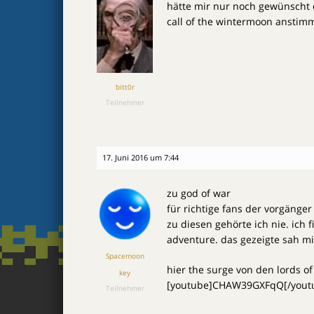
hätte mir nur noch gewünscht 
call of the wintermoon anstim
bitt0r
Teilnehmer
17. Juni 2016 um 7:44
zu god of war
für richtige fans der vorgänger
zu diesen gehörte ich nie. ich 
adventure. das gezeigte sah mir
Spacemoon
hier the surge von den lords o
key
[youtube]CHAW39GXFqQ[/yout
Teilnehmer