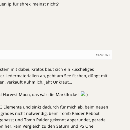
uen ip für shrek, meinst nicht?
#1245763
System mit dabei, Kratos baut sich ein kuscheliges
ber Ledermaterialien an, geht am See fischen, düngt mit
ten, verkauft Kuhmilch, jäht Unkraut…
 Harvest Moon, das wär die Marktlücke !
PG Elemente und sinkt dadurch für mich ab, beim neuen
bgrades nicht notwendig, beim Tomb Raider Reboot
 gepasst und Tomb Raider gekonnt abgerundet, gerade
on her, kein Vergleich zu den Saturn und PS One