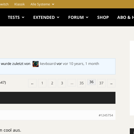
Switch
Klassik
Alle Systeme
e
TESTS
EXTENDED
FORUM
SHOP
ABO & 
 wurde zuletzt von
kevboard
vor
vor 10 years, 1 month
36
547)
…
←
1
2
3
35
37
→
#1245754
n cool aus.