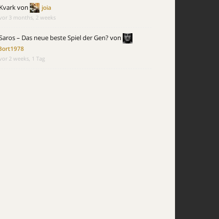
Kvark
von
joia
vor 3 months, 2 weeks
Saros – Das neue beste Spiel der Gen?
von
Bort1978
vor 2 weeks, 1 Tag