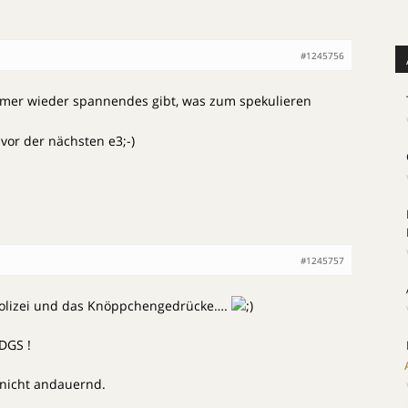
#1245756
mmer wieder spannendes gibt, was zum spekulieren
 vor der nächsten e3;-)
#1245757
olizei und das Knöppchengedrücke….
DGS !
 nicht andauernd.