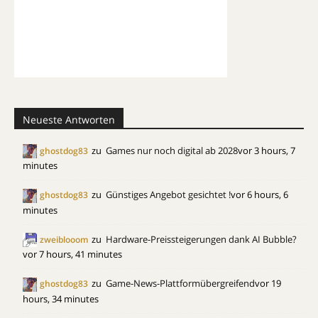
Neueste Antworten
zu
Games nur noch digital ab 2028
vor 3 hours, 7
ghostdog83
minutes
zu
Günstiges Angebot gesichtet !
vor 6 hours, 6
ghostdog83
minutes
zu
Hardware-Preissteigerungen dank AI Bubble?
zweiblooom
vor 7 hours, 41 minutes
zu
Game-News-Plattformübergreifend
vor 19
ghostdog83
hours, 34 minutes