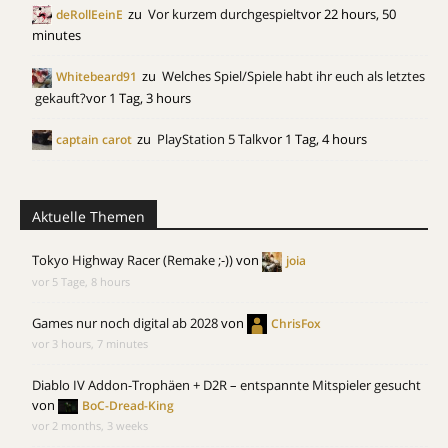
zu
Vor kurzem durchgespielt
vor 22 hours, 50
deRollEeinE
minutes
zu
Welches Spiel/Spiele habt ihr euch als letztes
Whitebeard91
gekauft?
vor 1 Tag, 3 hours
zu
PlayStation 5 Talk
vor 1 Tag, 4 hours
captain carot
Aktuelle Themen
Tokyo Highway Racer (Remake ;-))
von
joia
vor 5 Tage, 8 hours
Games nur noch digital ab 2028
von
ChrisFox
vor 3 hours, 7 minutes
Diablo IV Addon-Trophäen + D2R – entspannte Mitspieler gesucht
von
BoC-Dread-King
vor 2 months, 3 weeks