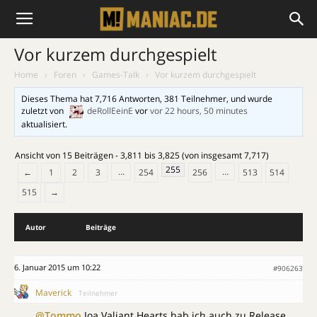
Vor kurzem durchgespielt
Home
›
Foren
›
Games-Talk
›
Vor kurzem durchgespielt
Dieses Thema hat 7,716 Antworten, 381 Teilnehmer, und wurde
zuletzt von
deRollEeinE
vor
vor 22 hours, 50 minutes
aktualisiert.
Ansicht von 15 Beiträgen - 3,811 bis 3,825 (von insgesamt 7,717)
255
…
…
←
1
2
3
254
256
513
514
515
→
Autor
Beiträge
6. Januar 2015 um 10:22
#906263
Maverick
Teilnehmer
@Tommo
Joa Valiant Hearts hab ich auch zu Release