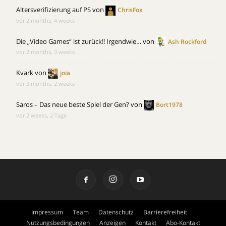
Altersverifizierung auf PS
von
ChrisFox
vor 2 months, 4 weeks
Die „Video Games“ ist zurück!! Irgendwie…
von
Ash Rockford
vor 2 months, 3 weeks
Kvark
von
joia
vor 3 months, 2 weeks
Saros – Das neue beste Spiel der Gen?
von
Bort1978
vor 2 weeks, 2 Tage
Impressum
Team
Datenschutz
Barrierefreiheit
Nutzungsbedingungen
Anzeigen
Kontakt
Abo-Kontakt