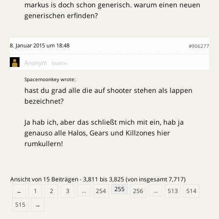
markus is doch schon generisch. warum einen neuen
generischen erfinden?
8. Januar 2015 um 18:48
#906277
Anonym
Inaktiv
Spacemoonkey wrote:
hast du grad alle die auf shooter stehen als lappen
bezeichnet?
Ja hab ich, aber das schließt mich mit ein, hab ja
genauso alle Halos, Gears und Killzones hier
rumkullern!
Ansicht von 15 Beiträgen - 3,811 bis 3,825 (von insgesamt 7,717)
255
…
…
←
1
2
3
254
256
513
514
515
→