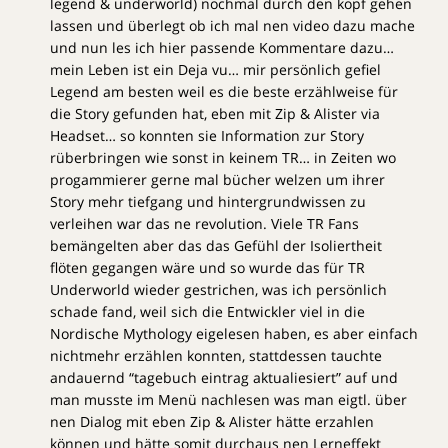
legend & underworld) nochmal durch den kopf gehen
lassen und überlegt ob ich mal nen video dazu mache
und nun les ich hier passende Kommentare dazu…
mein Leben ist ein Deja vu… mir persönlich gefiel
Legend am besten weil es die beste erzählweise für
die Story gefunden hat, eben mit Zip & Alister via
Headset… so konnten sie Information zur Story
rüberbringen wie sonst in keinem TR… in Zeiten wo
progammierer gerne mal bücher welzen um ihrer
Story mehr tiefgang und hintergrundwissen zu
verleihen war das ne revolution. Viele TR Fans
bemängelten aber das das Gefühl der Isoliertheit
flöten gegangen wäre und so wurde das für TR
Underworld wieder gestrichen, was ich persönlich
schade fand, weil sich die Entwickler viel in die
Nordische Mythology eigelesen haben, es aber einfach
nichtmehr erzählen konnten, stattdessen tauchte
andauernd “tagebuch eintrag aktualiesiert” auf und
man musste im Menü nachlesen was man eigtl. über
nen Dialog mit eben Zip & Alister hätte erzahlen
können und hätte somit durchaus nen Lerneffekt