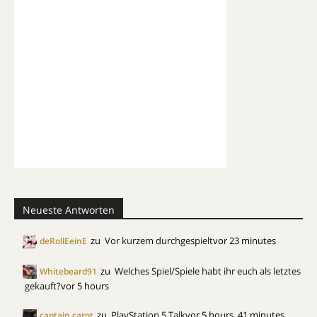
Neueste Antworten
zu
Vor kurzem durchgespielt
vor 23 minutes
deRollEeinE
zu
Welches Spiel/Spiele habt ihr euch als letztes
Whitebeard91
gekauft?
vor 5 hours
zu
PlayStation 5 Talk
vor 5 hours, 41 minutes
captain carot