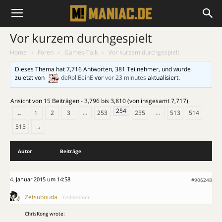
Vor kurzem durchgespielt
Home
›
Foren
›
Games-Talk
›
Vor kurzem durchgespielt
Dieses Thema hat 7,716 Antworten, 381 Teilnehmer, und wurde
zuletzt von
deRollEeinE
vor
vor 23 minutes
aktualisiert.
Ansicht von 15 Beiträgen - 3,796 bis 3,810 (von insgesamt 7,717)
254
…
…
←
1
2
3
253
255
513
514
515
→
Autor
Beiträge
4. Januar 2015 um 14:58
#906248
Zetsubouda
Teilnehmer
ChrisKong wrote: