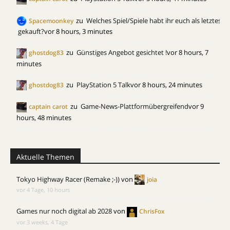
zu
Welches Spiel/Spiele habt ihr euch als letztes
Spacemoonkey
gekauft?
vor 8 hours, 3 minutes
zu
Günstiges Angebot gesichtet !
vor 8 hours, 7
ghostdog83
minutes
zu
PlayStation 5 Talk
vor 8 hours, 24 minutes
ghostdog83
zu
Game-News-Plattformübergreifend
vor 9
captain carot
hours, 48 minutes
Aktuelle Themen
Tokyo Highway Racer (Remake ;-))
von
joia
vor 4 Tage, 10 hours
Games nur noch digital ab 2028
von
ChrisFox
vor 3 weeks, 4 Tage