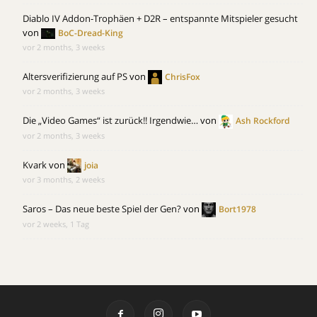
Diablo IV Addon-Trophäen + D2R – entspannte Mitspieler gesucht
von
BoC-Dread-King
vor 2 months, 3 weeks
Altersverifizierung auf PS
von
ChrisFox
vor 2 months, 3 weeks
Die „Video Games“ ist zurück!! Irgendwie…
von
Ash Rockford
vor 2 months, 3 weeks
Kvark
von
joia
vor 3 months, 2 weeks
Saros – Das neue beste Spiel der Gen?
von
Bort1978
vor 2 weeks, 1 Tag