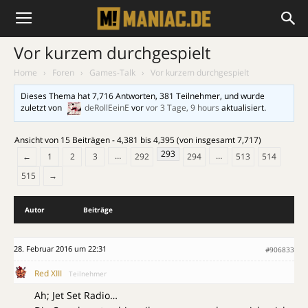
Vor kurzem durchgespielt
Home
›
Foren
›
Games-Talk
›
Vor kurzem durchgespielt
Dieses Thema hat 7,716 Antworten, 381 Teilnehmer, und wurde
zuletzt von
deRollEeinE
vor
vor 3 Tage, 9 hours
aktualisiert.
Ansicht von 15 Beiträgen - 4,381 bis 4,395 (von insgesamt 7,717)
293
…
…
←
1
2
3
292
294
513
514
515
→
Autor
Beiträge
28. Februar 2016 um 22:31
#906833
Red XIII
Teilnehmer
Ah; Jet Set Radio…