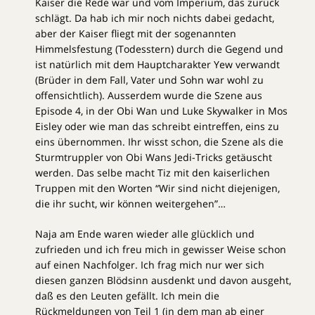
Kaiser die Rede war und vom Imperium, das zurück
schlägt. Da hab ich mir noch nichts dabei gedacht,
aber der Kaiser fliegt mit der sogenannten
Himmelsfestung (Todesstern) durch die Gegend und
ist natürlich mit dem Hauptcharakter Yew verwandt
(Brüder in dem Fall, Vater und Sohn war wohl zu
offensichtlich). Ausserdem wurde die Szene aus
Episode 4, in der Obi Wan und Luke Skywalker in Mos
Eisley oder wie man das schreibt eintreffen, eins zu
eins übernommen. Ihr wisst schon, die Szene als die
Sturmtruppler von Obi Wans Jedi-Tricks getäuscht
werden. Das selbe macht Tiz mit den kaiserlichen
Truppen mit den Worten “Wir sind nicht diejenigen,
die ihr sucht, wir können weitergehen”…
Naja am Ende waren wieder alle glücklich und
zufrieden und ich freu mich in gewisser Weise schon
auf einen Nachfolger. Ich frag mich nur wer sich
diesen ganzen Blödsinn ausdenkt und davon ausgeht,
daß es den Leuten gefällt. Ich mein die
Rückmeldungen von Teil 1 (in dem man ab einer