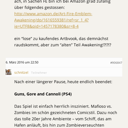
ach, in Sachen FE bin ich bei Amazon grad zufällig
über folgendes gestossen:
http://www.amazon.de/Art-Fire-Emblem-
Awakening/dp/1616559381/ref=sr_1_4?
ie=UTF8&qid=1457178380&sr=8-4
ein “lose” zu kaufendes Artbvook, das demnächst
raudskommt, aber zum “alten” Teil Awakening!?!?!?
6. März 2016 um 22:50
#906847
schnitzel
Teilnehmer
Nach einer längerer Pause, heute endlich beendet:
Guns, Gore and Cannoli (PS4)
Das Spiel ist einfach herrlich insziniert. Mafioso vs.
Zombies im schön gezeichneten Comicstil. Dazu noch
das tolle 20er Jahre Ambiente – vom Schiff, das am
Hafen anläuft, bis hin zum Zombieverseuchten