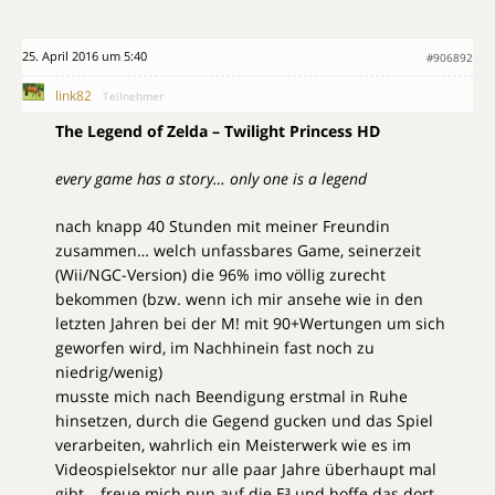
25. April 2016 um 5:40
#906892
link82
Teilnehmer
The Legend of Zelda – Twilight Princess HD
every game has a story… only one is a legend
nach knapp 40 Stunden mit meiner Freundin
zusammen… welch unfassbares Game, seinerzeit
(Wii/NGC-Version) die 96% imo völlig zurecht
bekommen (bzw. wenn ich mir ansehe wie in den
letzten Jahren bei der M! mit 90+Wertungen um sich
geworfen wird, im Nachhinein fast noch zu
niedrig/wenig)
musste mich nach Beendigung erstmal in Ruhe
hinsetzen, durch die Gegend gucken und das Spiel
verarbeiten, wahrlich ein Meisterwerk wie es im
Videospielsektor nur alle paar Jahre überhaupt mal
gibt… freue mich nun auf die E³ und hoffe das dort