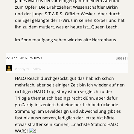
James Marcus fiel vor einigen Jahren einem Attentat
zum Opfer. Die Drahtzieher: Wissenschaftler Birkin
und der junge S.T.A.R.S.-Offizier Wesker. Aber durch
die Egel gelangte der T-Virus in seinen Körper und hat
ihn zu dem mutiert, was er heute ist…Queen Leech.
Im Sonnenaufgang sehen wir das alte Herrenhaus.
22. April 2016 um 10:59
#906891
Anonym
Inaktiv
HALO Reach durchgezockt, gut das hab ich schon
mehrfach, aber seit einiger Zeit bin ich wieder auf nen
richtigen HALO Trip, Story ist im vergleich zu der
Trilogie thematisch bedingt recht dünn, aber dafür
großartig inszeniert, hat eine herrlich bedrückende
Stimmung, am Leveldesign und Abwechslung gibt es
fast nix auszusetzen, lediglich der letzte Akt hätte
etwas straffer sein können, …nächste Station: HALO
WARS!