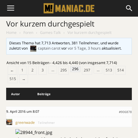
Vor kurzem durchgespielt
Home
›
Foren
›
Games-Talk
›
Vor kurzem durchgespielt
Dieses Thema hat 7,713 Antworten, 381 Teilnehmer, und wurde
zuletzt von
captain carot
vor
vor 5 Tage, 3 hours
aktualisiert.
Ansicht von 15 Beiträgen - 4,426 bis 4,440 (von insgesamt 7,714)
296
…
…
←
1
2
3
295
297
513
514
515
→
Autor
Beiträge
9. April 2016 um 8:07
#906878
greenwade
Teilnehmer