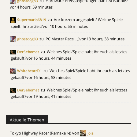
zu
Hardware-Preissteigerungen dank AI Bubble?
ghostdog83
vor 4 hours, 59 minutes
zu
Vor kurzem angespielt / Welche Spiele
Supermario6819
spielt Ihr zur Zeit?
vor 10 hours, 55 minutes
zu
PC Master Race .. ;)
vor 13 hours, 38 minutes
ghostdog83
zu
Welches Spiel/Spiele habt ihr euch als letztes
DerSebomat
gekauft?
vor 16 hours, 44 minutes
zu
Welches Spiel/Spiele habt ihr euch als letztes
Whitebeard91
gekauft?
vor 16 hours, 58 minutes
zu
Welches Spiel/Spiele habt ihr euch als letztes
DerSebomat
gekauft?
vor 19 hours, 41 minutes
Aktuelle Themen
Tokyo Highway Racer (Remake ;-))
von
joia