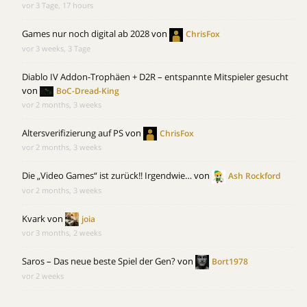
vor 3 Tage, 17 hours
Games nur noch digital ab 2028
von
ChrisFox
vor 3 weeks, 3 Tage
Diablo IV Addon-Trophäen + D2R – entspannte Mitspieler gesucht
von
BoC-Dread-King
vor 2 months, 3 weeks
Altersverifizierung auf PS
von
ChrisFox
vor 2 months, 3 weeks
Die „Video Games“ ist zurück!! Irgendwie…
von
Ash Rockford
vor 2 months, 3 weeks
Kvark
von
joia
vor 3 months, 2 weeks
Saros – Das neue beste Spiel der Gen?
von
Bort1978
vor 2 weeks