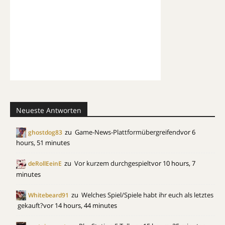
Neueste Antworten
zu
Game-News-Plattformübergreifend
vor 6
ghostdog83
hours, 51 minutes
zu
Vor kurzem durchgespielt
vor 10 hours, 7
deRollEeinE
minutes
zu
Welches Spiel/Spiele habt ihr euch als letztes
Whitebeard91
gekauft?
vor 14 hours, 44 minutes