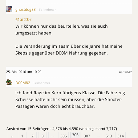
ghostdog83
Teilnehmer
@bitt0r
Wir können nur das beurteilen, was sie auch
umgesetzt haben.
Die Veränderung im Team über die Jahre hat meine
Skepsis gegenüber D00M Nahrung gegeben.
25. Mai 2016 um 10:20
#907042
D00M82
Teilnehmer
Ich fand Rage im Kern übrigens Klasse. Die Fahrzeug-
Scheisse hätte nicht sein müssen, aber die Shooter-
Passagen waren doch echt brauchbar.
Ansicht von 15 Beiträgen - 4,576 bis 4,590 (von insgesamt 7,717)
306
…
…
←
1
2
3
305
307
513
514