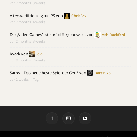
vor 2 months, 3 weeks
Altersverifizierung auf PS
von
ChrisFox
vor 2 months, 4 weeks
Die „Video Games“ ist zurück!! Irgendwie…
von
Ash Rockford
vor 2 months, 3 weeks
Kvark
von
joia
vor 3 months, 2 weeks
Saros – Das neue beste Spiel der Gen?
von
Bort1978
vor 2 weeks, 1 Tag