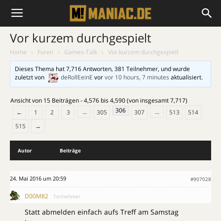
Vor kurzem durchgespielt
Home
›
Foren
›
Games-Talk
›
Vor kurzem durchgespielt
Dieses Thema hat 7,716 Antworten, 381 Teilnehmer, und wurde
zuletzt von
deRollEeinE
vor
vor 10 hours, 7 minutes
aktualisiert.
Ansicht von 15 Beiträgen - 4,576 bis 4,590 (von insgesamt 7,717)
306
…
…
←
1
2
3
305
307
513
514
515
→
Autor
Beiträge
24. Mai 2016 um 20:59
#907028
D00M82
Teilnehmer
Statt abmelden einfach aufs Treff am Samstag