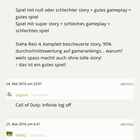
Spiel mit null oder schlechter story + gutes gameplay =
gutes spiel
Spiel mit super story + schleches gameplay =
schlechtes spiel
Siehe Resi 4, komplett bescheuerte story, 95%
durchschnittswertung auf gamerankings… warum?
weils spass macht! auch ohne tolle story!
↑ das ist ein gutes spiel!
24. Mai 2016 um 23:01
#907031
Lagann
Teilnehmer
Call of Duty: Infinite log off
25. Mai 2016 um 6:41
#907032
link82
Teilnehmer