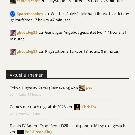
zu
PlayStation 5 Talk
vor 15 hours, 25 minutes
captain carot
zu
Welches Spiel/Spiele habt ihr euch als letztes
Spacemoonkey
gekauft?
vor 17 hours, 47 minutes
zu
Günstiges Angebot gesichtet !
vor 17 hours, 51
ghostdog83
minutes
zu
PlayStation 5 Talk
vor 18 hours, 8 minutes
ghostdog83
Aktuelle Themen
Tokyo Highway Racer (Remake ;-))
von
joia
vor 4 Tage, 19 hours
Games nur noch digital ab 2028
von
ChrisFox
vor 3 weeks, 4 Tage
Diablo IV Addon-Trophäen + D2R – entspannte Mitspieler gesucht
von
BoC-Dread-King