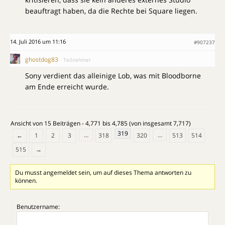
beauftragt haben, da die Rechte bei Square liegen.
14. Juli 2016 um 11:16
#907237
ghostdog83
Teilnehmer
Sony verdient das alleinige Lob, was mit Bloodborne
am Ende erreicht wurde.
Ansicht von 15 Beiträgen - 4,771 bis 4,785 (von insgesamt 7,717)
319
…
…
←
1
2
3
318
320
513
514
515
→
Du musst angemeldet sein, um auf dieses Thema antworten zu
können.
Benutzername: