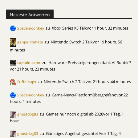
Neueste Antworten
zu
Xbox Series XS Talk
vor 1 hour, 32 minutes
Spacemoonkey
zu
Nintendo Switch 2 Talk
vor 19 hours, 56
genpei tomate
minutes
zu
Hardware-Preissteigerungen dank AI Bubble?
captain carot
vor 21 hours, 23 minutes
zu
Nintendo Switch 2 Talk
vor 21 hours, 44 minutes
Fuffelpups
zu
Game-News-Plattformübergreifend
vor 22
Spacemoonkey
hours, 4 minutes
zu
Games nur noch digital ab 2028
vor 1 Tag, 1
ghostdog83
hour
zu
Günstiges Angebot gesichtet !
vor 1 Tag, 4
ghostdog83