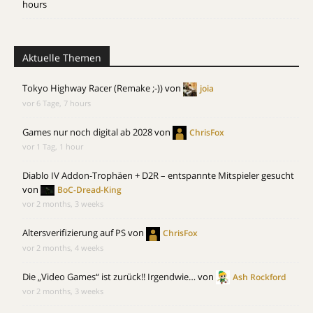
hours
Aktuelle Themen
Tokyo Highway Racer (Remake ;-))
von
joia
vor 6 Tage, 7 hours
Games nur noch digital ab 2028
von
ChrisFox
vor 1 Tag, 1 hour
Diablo IV Addon-Trophäen + D2R – entspannte Mitspieler gesucht
von
BoC-Dread-King
vor 2 months, 3 weeks
Altersverifizierung auf PS
von
ChrisFox
vor 2 months, 4 weeks
Die „Video Games“ ist zurück!! Irgendwie…
von
Ash Rockford
vor 2 months, 3 weeks