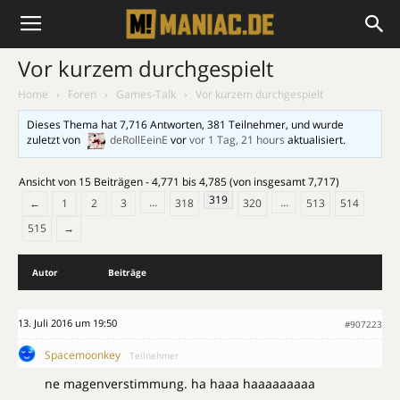
Vor kurzem durchgespielt
Home
›
Foren
›
Games-Talk
›
Vor kurzem durchgespielt
Dieses Thema hat 7,716 Antworten, 381 Teilnehmer, und wurde
zuletzt von
deRollEeinE
vor
vor 1 Tag, 21 hours
aktualisiert.
Ansicht von 15 Beiträgen - 4,771 bis 4,785 (von insgesamt 7,717)
319
…
…
←
1
2
3
318
320
513
514
515
→
Autor
Beiträge
13. Juli 2016 um 19:50
#907223
Spacemoonkey
Teilnehmer
ne magenverstimmung. ha haaa haaaaaaaaa