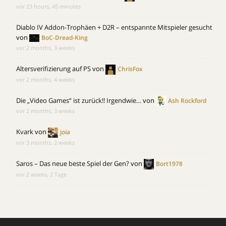
vor 23 hours, 45 minutes
Diablo IV Addon-Trophäen + D2R – entspannte Mitspieler gesucht
von
BoC-Dread-King
vor 2 months, 3 weeks
Altersverifizierung auf PS
von
ChrisFox
vor 2 months, 4 weeks
Die „Video Games“ ist zurück!! Irgendwie…
von
Ash Rockford
vor 2 months, 3 weeks
Kvark
von
joia
vor 3 months, 2 weeks
Saros – Das neue beste Spiel der Gen?
von
Bort1978
vor 2 weeks, 2 Tage