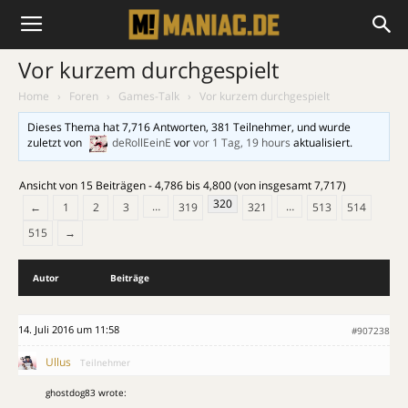
Vor kurzem durchgespielt
Home
›
Foren
›
Games-Talk
›
Vor kurzem durchgespielt
Dieses Thema hat 7,716 Antworten, 381 Teilnehmer, und wurde
zuletzt von
deRollEeinE
vor
vor 1 Tag, 19 hours
aktualisiert.
Ansicht von 15 Beiträgen - 4,786 bis 4,800 (von insgesamt 7,717)
320
…
…
←
1
2
3
319
321
513
514
515
→
Autor
Beiträge
14. Juli 2016 um 11:58
#907238
Ullus
Teilnehmer
ghostdog83 wrote: