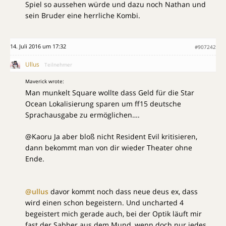
Spiel so aussehen würde und dazu noch Nathan und
sein Bruder eine herrliche Kombi.
14. Juli 2016 um 17:32
#907242
Ullus
Teilnehmer
Maverick wrote:
Man munkelt Square wollte dass Geld für die Star
Ocean Lokalisierung sparen um ff15 deutsche
Sprachausgabe zu ermöglichen….
@Kaoru Ja aber bloß nicht Resident Evil kritisieren,
dann bekommt man von dir wieder Theater ohne
Ende.
@ullus
davor kommt noch dass neue deus ex, dass
wird einen schon begeistern. Und uncharted 4
begeistert mich gerade auch, bei der Optik läuft mir
fast der Sabber aus dem Mund, wenn doch nur jedes