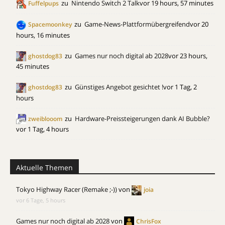
zu
Nintendo Switch 2 Talk
vor 19 hours, 57 minutes
Fuffelpups
zu
Game-News-Plattformübergreifend
vor 20
Spacemoonkey
hours, 16 minutes
zu
Games nur noch digital ab 2028
vor 23 hours,
ghostdog83
45 minutes
zu
Günstiges Angebot gesichtet !
vor 1 Tag, 2
ghostdog83
hours
zu
Hardware-Preissteigerungen dank AI Bubble?
zweiblooom
vor 1 Tag, 4 hours
Aktuelle Themen
Tokyo Highway Racer (Remake ;-))
von
joia
vor 6 Tage, 5 hours
Games nur noch digital ab 2028
von
ChrisFox