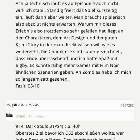
Ach ja technisch läuft es ab Episode 4 auch nicht
wirklich stabil. Ständig friert das Spiel kurzzeitig
ein, läuft dann aber weiter. Man braucht spielerisch
also absolut nichts erwarten. Warum mir dieses
Erlebnis also trotzdem so sehr gefallen hat, liegt an
den Charakteren, dem Art Design und der guten
Krimi Story in der man direkt wissen will wie es
weitergeht. Die Charaktere sind super gezeichnet ,
dass Ende überraschend und ich hatte Spaß mit
Bigby. Es könnte ruhig mehr Games mit Film Noir
ähnlichen Szenarien geben. An Zombies habe ich mich
so langsam satt gesehen.
Fazit: 08/10
29. Juli 2016 um 7:45
#907292
Kinski
Teilnehmer
#14. Dark Souls 3 (PS4) c.a. 40h
Oberstes Ziel bevor ich DS3 abschließen wollte, war
jeden Boss zu plätten. Das ist mir nach knapp 4