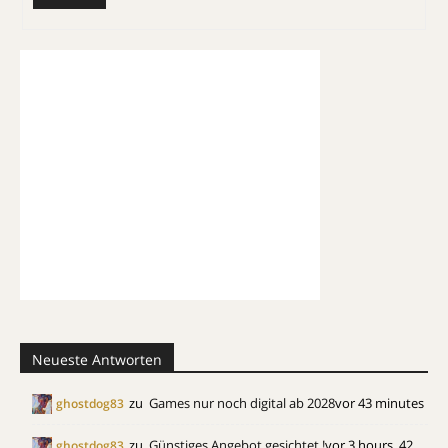
Neueste Antworten
zu
Games nur noch digital ab 2028
vor 43 minutes
ghostdog83
zu
Günstiges Angebot gesichtet !
vor 3 hours, 42
ghostdog83