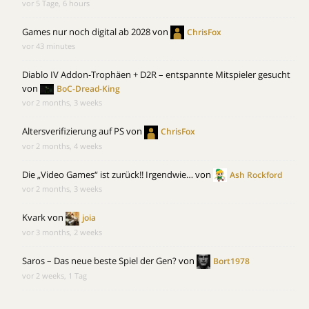
vor 5 Tage, 6 hours
Games nur noch digital ab 2028
von
ChrisFox
vor 43 minutes
Diablo IV Addon-Trophäen + D2R – entspannte Mitspieler gesucht
von
BoC-Dread-King
vor 2 months, 3 weeks
Altersverifizierung auf PS
von
ChrisFox
vor 2 months, 4 weeks
Die „Video Games“ ist zurück!! Irgendwie…
von
Ash Rockford
vor 2 months, 3 weeks
Kvark
von
joia
vor 3 months, 2 weeks
Saros – Das neue beste Spiel der Gen?
von
Bort1978
vor 2 weeks, 1 Tag