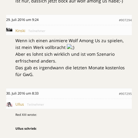
ist nur, dassich jetzt bock auf wolf among us habe;-)
29. Juli 2016 um 9:24
#907294
Kinski
Teilnehmer
Wenn ich einen animiere Wolf Among Us zu spielen,
ist mein Werk vollbracht
Aber es lohnt sich wirklich und ist vom Szenario
erfrischend anders.
Das gab es irgendwann die letzten Monate kostenlos
für GwG.
30. Juli 2016 um 8:33
#907295
Ullus
Teilnehmer
Red XIII wrote:
Ullus schrieb: