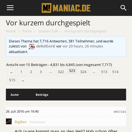
Vor kurzem durchgespielt
Home
›
Foren
›
Games-Talk
›
Vor kurzem durchgespielt
Dieses Thema hat 7,716 Antworten, 381 Teilnehmer, und wurde
zuletzt von
deRollEeinE
vor
vor 20 hours, 26 minutes
aktualisiert.
Ansicht von 15 Beiträgen - 4,831 bis 4,845 (von insgesamt 7,717)
323
…
…
←
1
2
3
322
324
513
514
515
→
Autor
Beiträge
26. Juli 2016 um 16:40
#907283
BigBen
Teilnehmer
Ach ja,wie kommt man an den Heli? Hab schon öfter