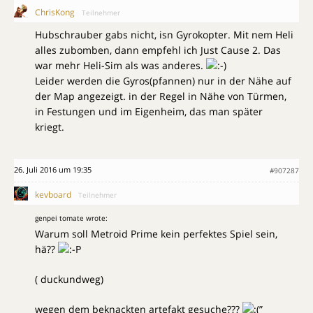
ChrisKong
Teilnehmer
Hubschrauber gabs nicht, isn Gyrokopter. Mit nem Heli
alles zubomben, dann empfehl ich Just Cause 2. Das
war mehr Heli-Sim als was anderes.
Leider werden die Gyros(pfannen) nur in der Nähe auf
der Map angezeigt. in der Regel in Nähe von Türmen,
in Festungen und im Eigenheim, das man später
kriegt.
26. Juli 2016 um 19:35
#907287
kevboard
Teilnehmer
genpei tomate wrote:
Warum soll Metroid Prime kein perfektes Spiel sein,
hä??
( duckundweg)
wegen dem beknackten artefakt gesuche???
:(”