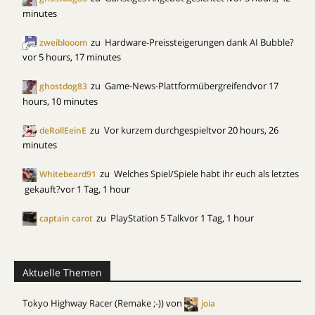
minutes
zu
Hardware-Preissteigerungen dank AI Bubble?
zweiblooom
vor 5 hours, 17 minutes
zu
Game-News-Plattformübergreifend
vor 17
ghostdog83
hours, 10 minutes
zu
Vor kurzem durchgespielt
vor 20 hours, 26
deRollEeinE
minutes
zu
Welches Spiel/Spiele habt ihr euch als letztes
Whitebeard91
gekauft?
vor 1 Tag, 1 hour
zu
PlayStation 5 Talk
vor 1 Tag, 1 hour
captain carot
Aktuelle Themen
Tokyo Highway Racer (Remake ;-))
von
joia