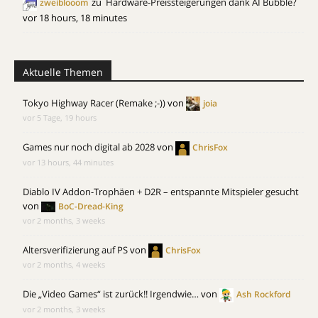
zu
Hardware-Preissteigerungen dank AI Bubble?
zweiblooom
vor 18 hours, 18 minutes
Aktuelle Themen
Tokyo Highway Racer (Remake ;-))
von
joia
vor 5 Tage, 19 hours
Games nur noch digital ab 2028
von
ChrisFox
vor 13 hours, 44 minutes
Diablo IV Addon-Trophäen + D2R – entspannte Mitspieler gesucht
von
BoC-Dread-King
vor 2 months, 3 weeks
Altersverifizierung auf PS
von
ChrisFox
vor 2 months, 4 weeks
Die „Video Games“ ist zurück!! Irgendwie…
von
Ash Rockford
vor 2 months, 3 weeks