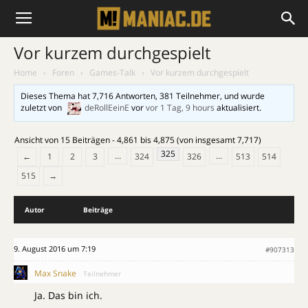
Vor kurzem durchgespielt
Home
›
Foren
›
Games-Talk
›
Vor kurzem durchgespielt
Dieses Thema hat 7,716 Antworten, 381 Teilnehmer, und wurde
zuletzt von
deRollEeinE
vor
vor 1 Tag, 9 hours
aktualisiert.
Ansicht von 15 Beiträgen - 4,861 bis 4,875 (von insgesamt 7,717)
325
…
…
←
1
2
3
324
326
513
514
515
→
Autor
Beiträge
9. August 2016 um 7:19
#907313
Max Snake
Teilnehmer
Ja. Das bin ich.