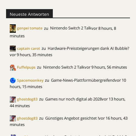
Neueste Antworten
zu
Nintendo Switch 2 Talk
vor 8 hours, 8
genpei tomate
minutes
zu
Hardware-Preissteigerungen dank AI Bubble?
captain carot
vor 9 hours, 35 minutes
zu
Nintendo Switch 2 Talk
vor 9 hours, 56 minutes
Fuffelpups
zu
Game-News-Plattformübergreifend
vor 10
Spacemoonkey
hours, 15 minutes
zu
Games nur noch digital ab 2028
vor 13 hours,
ghostdog83
44 minutes
zu
Günstiges Angebot gesichtet !
vor 16 hours, 43
ghostdog83
minutes