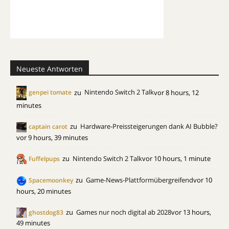
Neueste Antworten
zu
Nintendo Switch 2 Talk
vor 8 hours, 12
genpei tomate
minutes
zu
Hardware-Preissteigerungen dank AI Bubble?
captain carot
vor 9 hours, 39 minutes
zu
Nintendo Switch 2 Talk
vor 10 hours, 1 minute
Fuffelpups
zu
Game-News-Plattformübergreifend
vor 10
Spacemoonkey
hours, 20 minutes
zu
Games nur noch digital ab 2028
vor 13 hours,
ghostdog83
49 minutes