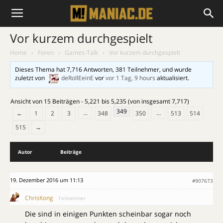
Vor kurzem durchgespielt
Home
›
Foren
›
Games-Talk
›
Vor kurzem durchgespielt
Dieses Thema hat 7,716 Antworten, 381 Teilnehmer, und wurde
zuletzt von
deRollEeinE
vor
vor 1 Tag, 9 hours
aktualisiert.
Ansicht von 15 Beiträgen - 5,221 bis 5,235 (von insgesamt 7,717)
349
…
…
←
1
2
3
348
350
513
514
515
→
Autor
Beiträge
19. Dezember 2016 um 11:13
#907673
ChrisKong
Teilnehmer
Die sind in einigen Punkten scheinbar sogar noch