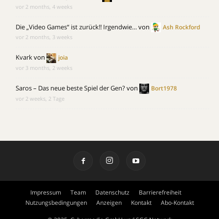
vor 2 months, 4 weeks
Die „Video Games“ ist zurück!! Irgendwie…
von
Ash Rockford
vor 2 months, 3 weeks
Kvark
von
joia
vor 3 months, 2 weeks
Saros – Das neue beste Spiel der Gen?
von
Bort1978
vor 2 weeks, 2 Tage
Impressum
Team
Datenschutz
Barrierefreiheit
Nutzungsbedingungen
Anzeigen
Kontakt
Abo-Kontakt