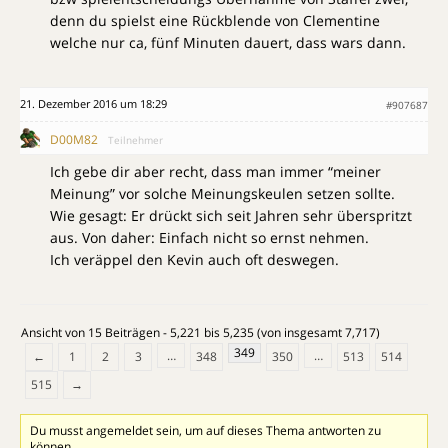
denn du spielst eine Rückblende von Clementine
welche nur ca, fünf Minuten dauert, dass wars dann.
21. Dezember 2016 um 18:29
#907687
D00M82
Teilnehmer
Ich gebe dir aber recht, dass man immer “meiner
Meinung” vor solche Meinungskeulen setzen sollte.
Wie gesagt: Er drückt sich seit Jahren sehr überspritzt
aus. Von daher: Einfach nicht so ernst nehmen.
Ich veräppel den Kevin auch oft deswegen.
Ansicht von 15 Beiträgen - 5,221 bis 5,235 (von insgesamt 7,717)
349
…
…
←
1
2
3
348
350
513
514
515
→
Du musst angemeldet sein, um auf dieses Thema antworten zu
können.