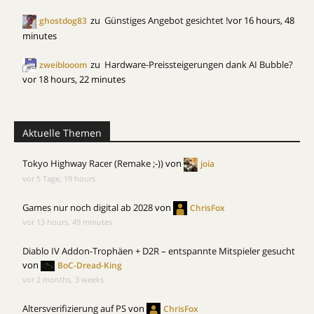
zu
Günstiges Angebot gesichtet !
vor 16 hours, 48
ghostdog83
minutes
zu
Hardware-Preissteigerungen dank AI Bubble?
zweiblooom
vor 18 hours, 22 minutes
Aktuelle Themen
Tokyo Highway Racer (Remake ;-))
von
joia
vor 5 Tage, 19 hours
Games nur noch digital ab 2028
von
ChrisFox
vor 13 hours, 49 minutes
Diablo IV Addon-Trophäen + D2R – entspannte Mitspieler gesucht
von
BoC-Dread-King
vor 2 months, 3 weeks
Altersverifizierung auf PS
von
ChrisFox