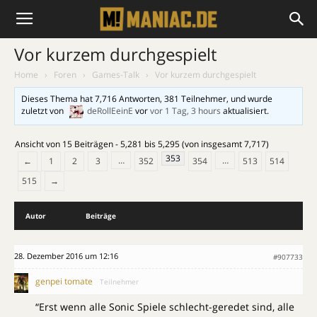
Vor kurzem durchgespielt
Home
›
Foren
›
Games-Talk
›
Vor kurzem durchgespielt
Dieses Thema hat 7,716 Antworten, 381 Teilnehmer, und wurde
zuletzt von
deRollEeinE
vor
vor 1 Tag, 3 hours
aktualisiert.
Ansicht von 15 Beiträgen - 5,281 bis 5,295 (von insgesamt 7,717)
353
…
…
←
1
2
3
352
354
513
514
515
→
Autor
Beiträge
28. Dezember 2016 um 12:16
#907733
genpei tomate
Teilnehmer
“Erst wenn alle Sonic Spiele schlecht-geredet sind, alle