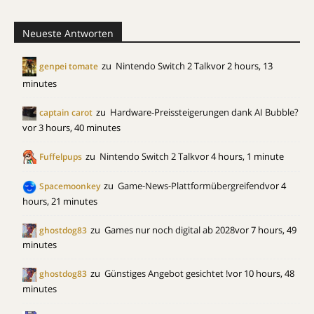
Neueste Antworten
zu
Nintendo Switch 2 Talk
vor 2 hours, 13
genpei tomate
minutes
zu
Hardware-Preissteigerungen dank AI Bubble?
captain carot
vor 3 hours, 40 minutes
zu
Nintendo Switch 2 Talk
vor 4 hours, 1 minute
Fuffelpups
zu
Game-News-Plattformübergreifend
vor 4
Spacemoonkey
hours, 21 minutes
zu
Games nur noch digital ab 2028
vor 7 hours, 49
ghostdog83
minutes
zu
Günstiges Angebot gesichtet !
vor 10 hours, 48
ghostdog83
minutes