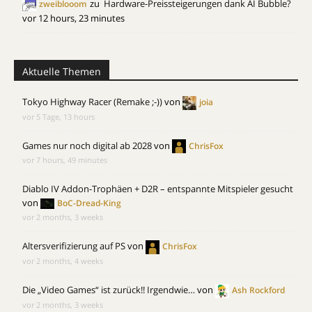
zu
Hardware-Preissteigerungen dank AI Bubble?
zweiblooom
vor 12 hours, 23 minutes
Aktuelle Themen
Tokyo Highway Racer (Remake ;-))
von
joia
vor 5 Tage, 13 hours
Games nur noch digital ab 2028
von
ChrisFox
vor 7 hours, 49 minutes
Diablo IV Addon-Trophäen + D2R – entspannte Mitspieler gesucht
von
BoC-Dread-King
vor 2 months, 3 weeks
Altersverifizierung auf PS
von
ChrisFox
vor 2 months, 4 weeks
Die „Video Games“ ist zurück!! Irgendwie…
von
Ash Rockford
vor 2 months, 3 weeks