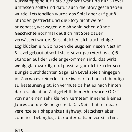
Kurzkampagne für Halo 3 gedacht war und nur 3 Level
umfassen sollte und dafür auch die Story geschrieben
wurde. Letztendlich wurde das Spiel aber auf gut 8
Stunden gestreckt und die Story nicht weiter
angepasst, weswegen die ohnehin schon dünne
Geschichte nochmal deutlich mit Spieldauer
verwässert wurde. So schleichen sich auch einige
Logiklücken ein. So haben die Bugs ein riesen Nest im
8 Level gebaut obwohl sie erst vor (storytechnsich) 6
Stunden auf der Erde angekommen sind…das wirkt
wenig glaubwürdig und passt so gar nicht zu der von
Bungie durchdachten Saga. Ein Level spielt hingegen
im Zoo wo es keinerlei Tiere (weder Tod noch lebendig)
zu bestaunen gibt. ich vermute da hat es nach hinten
dann schlicht an Zeit gefehlt. Immerhin wurde ODST
von nur einen sehr kleinen Kernteam innerhalb eines
Jahres auf die Beine gestellt. Das Spiel hat nen paar
vereinzelte Höhepunkte (Highway) plätschert aber
zumeinst belanglos, aber unterhaltsam vor sich hin.
6/10