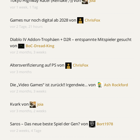
Tokyo Highway Racer (Remake ;-))
von
joia
vor 1 week, 1 Tag
Games nur noch digital ab 2028
von
ChrisFox
vor 2 Tage, 21 hours
Diablo IV Addon-Trophäen + D2R – entspannte Mitspieler gesucht
von
BoC-Dread-King
vor 2 months, 3 weeks
Altersverifizierung auf PS
von
ChrisFox
vor 3 months
Die „Video Games“ ist zurück!! Irgendwie…
von
Ash Rockford
vor 2 months, 3 weeks
Kvark
von
joia
vor 3 months, 2 weeks
Saros – Das neue beste Spiel der Gen?
von
Bort1978
vor 2 weeks, 4 Tage