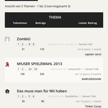
Ansicht von 3 Themen - 1 bis 3 (von insgesamt 3)
THEMA
Teilnehmer
Beiträge
Letzter Beitrag
ZombiU
1
2
…
8
9
Gestartet von:
Anonym
in:
Games-Talk
31
133
vor 6 years, 1 month
captain carot
M!USER SPIELEWAHL 2013
1
2
…
22
23
Gestartet von:
ramazzotti
in:
Games-Talk
106
334
vor 12 years, 9 months
IKARUDENSHIN
Das muss man für Wii haben
1
2
…
5
6
Gestartet von:
Doublefine
in:
Games-Talk
30
80
vor 13 years, 1 month
Tinker Corps