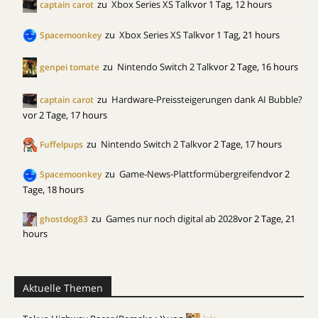
zu
Xbox Series XS Talk
vor 1 Tag, 12 hours
captain carot
zu
Xbox Series XS Talk
vor 1 Tag, 21 hours
Spacemoonkey
zu
Nintendo Switch 2 Talk
vor 2 Tage, 16 hours
genpei tomate
zu
Hardware-Preissteigerungen dank AI Bubble?
captain carot
vor 2 Tage, 17 hours
zu
Nintendo Switch 2 Talk
vor 2 Tage, 17 hours
Fuffelpups
zu
Game-News-Plattformübergreifend
vor 2
Spacemoonkey
Tage, 18 hours
zu
Games nur noch digital ab 2028
vor 2 Tage, 21
ghostdog83
hours
Aktuelle Themen