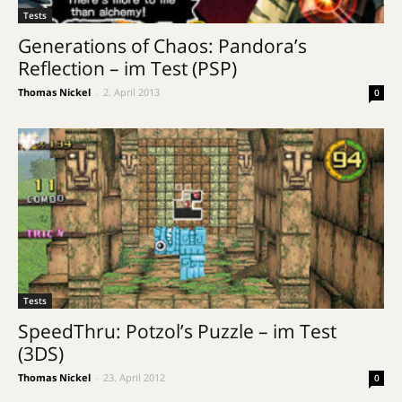
Tests
Generations of Chaos: Pandora’s
Reflection – im Test (PSP)
Thomas Nickel
-
2. April 2013
0
Tests
SpeedThru: Potzol’s Puzzle – im Test
(3DS)
Thomas Nickel
-
23. April 2012
0