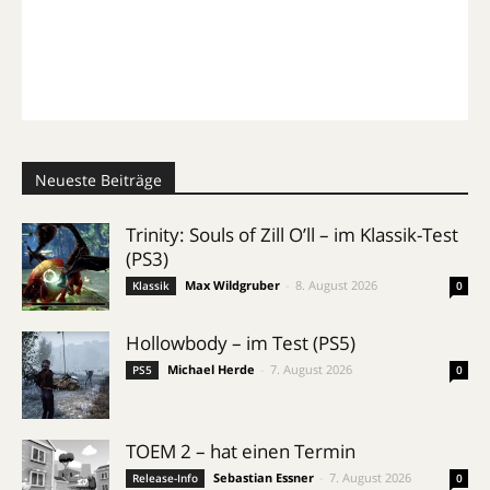
Neueste Beiträge
Trinity: Souls of Zill O’ll – im Klassik-Test
(PS3)
Max Wildgruber
-
8. August 2026
Klassik
0
Hollowbody – im Test (PS5)
Michael Herde
-
7. August 2026
PS5
0
TOEM 2 – hat einen Termin
Sebastian Essner
-
7. August 2026
Release-Info
0