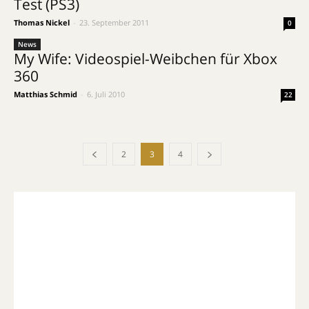
Test (PS3)
Thomas Nickel
-
23. September 2011
0
News
My Wife: Videospiel-Weibchen für Xbox
360
Matthias Schmid
-
6. Juli 2010
22
2
3
4