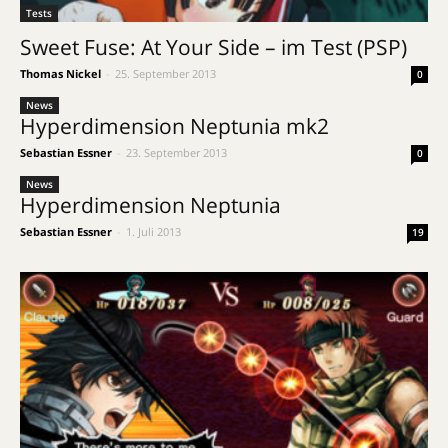
Tests
Sweet Fuse: At Your Side – im Test (PSP)
Thomas Nickel
-
25. September 2013
0
News
Hyperdimension Neptunia mk2
Sebastian Essner
-
23. September 2013
0
News
Hyperdimension Neptunia
Sebastian Essner
-
1. Juli 2013
19