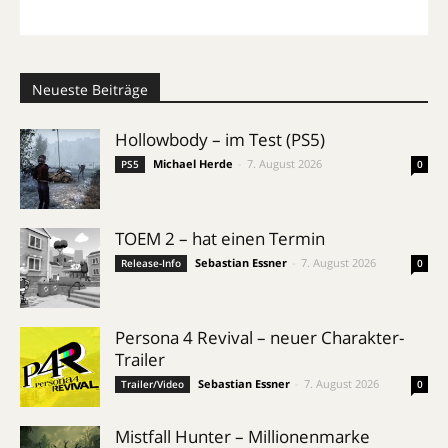
Neueste Beiträge
Hollowbody – im Test (PS5)
Michael Herde
-
7. August 2026
PS5
0
TOEM 2 – hat einen Termin
Sebastian Essner
-
7. August 2026
Release-Info
0
Persona 4 Revival – neuer Charakter-
Trailer
Sebastian Essner
-
7. August 2026
Trailer/Video
0
Mistfall Hunter – Millionenmarke