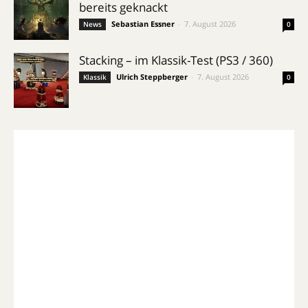
bereits geknackt
Sebastian Essner
-
7. August 2026
News
0
Stacking – im Klassik-Test (PS3 / 360)
Ulrich Steppberger
-
7. August 2026
Klassik
0