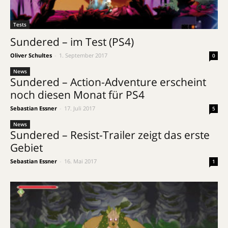
Tests
Sundered – im Test (PS4)
Oliver Schultes
-
1. September 2017
0
News
Sundered – Action-Adventure erscheint
noch diesen Monat für PS4
Sebastian Essner
-
17. Juli 2017
5
News
Sundered – Resist-Trailer zeigt das erste
Gebiet
Sebastian Essner
-
16. Mai 2017
1