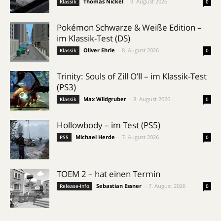
Thomas Nickel
-
9. August 2026
Klassik
0
Pokémon Schwarze & Weiße Edition –
im Klassik-Test (DS)
Oliver Ehrle
-
8. August 2026
Klassik
0
Trinity: Souls of Zill O’ll – im Klassik-Test
(PS3)
Max Wildgruber
-
8. August 2026
Klassik
0
Hollowbody – im Test (PS5)
Michael Herde
-
7. August 2026
PS5
0
TOEM 2 – hat einen Termin
Sebastian Essner
-
7. August 2026
Release-Info
0