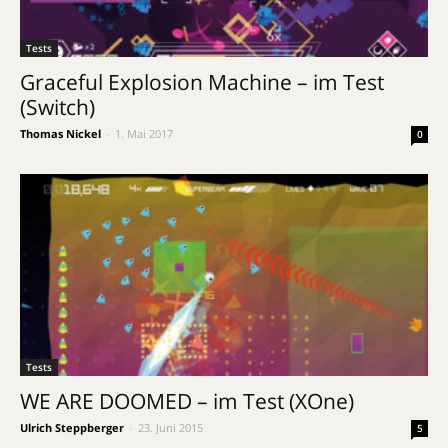
Tests
Graceful Explosion Machine – im Test
(Switch)
Thomas Nickel
-
1. Mai 2017
0
Tests
WE ARE DOOMED – im Test (XOne)
Ulrich Steppberger
-
23. Juni 2015
5