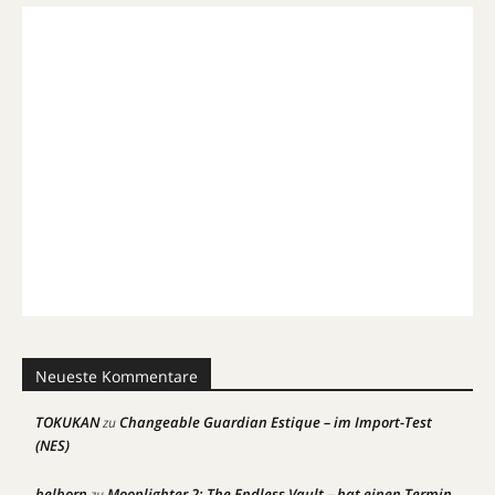
Neueste Kommentare
TOKUKAN
Changeable Guardian Estique – im Import-Test
zu
(NES)
belborn
Moonlighter 2: The Endless Vault – hat einen Termin
zu