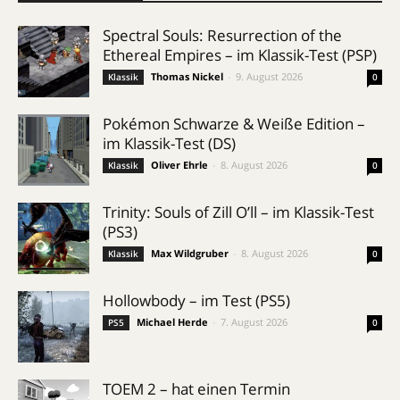
Spectral Souls: Resurrection of the
Ethereal Empires – im Klassik-Test (PSP)
Thomas Nickel
-
9. August 2026
Klassik
0
Pokémon Schwarze & Weiße Edition –
im Klassik-Test (DS)
Oliver Ehrle
-
8. August 2026
Klassik
0
Trinity: Souls of Zill O’ll – im Klassik-Test
(PS3)
Max Wildgruber
-
8. August 2026
Klassik
0
Hollowbody – im Test (PS5)
Michael Herde
-
7. August 2026
PS5
0
TOEM 2 – hat einen Termin