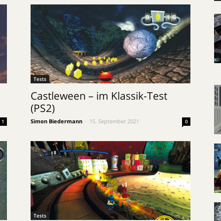
Tests
Castleween – im Klassik-Test
(PS2)
Simon Biedermann
-
15. September 2021
1
0
Tests