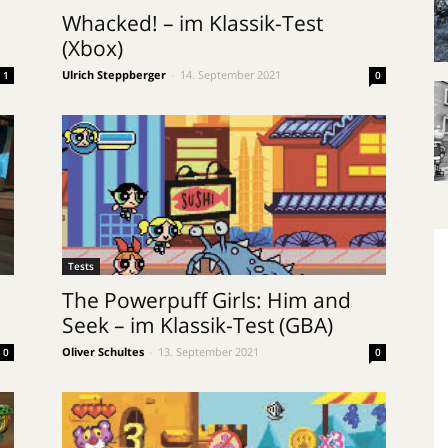
-
Whacked! – im Klassik-Test
(Xbox)
Ulrich Steppberger
-
14. September 2021
1
0
Tests
The Powerpuff Girls: Him and
Seek – im Klassik-Test (GBA)
Oliver Schultes
-
13. September 2021
0
0