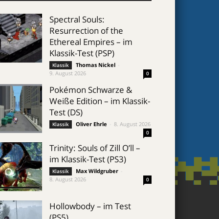
Spectral Souls:
Resurrection of the
Ethereal Empires – im
Klassik-Test (PSP)
Thomas Nickel
-
Klassik
9. August 2026
0
Pokémon Schwarze &
Weiße Edition – im Klassik-
Test (DS)
Oliver Ehrle
-
8. August 2026
Klassik
0
Trinity: Souls of Zill O’ll –
im Klassik-Test (PS3)
Max Wildgruber
-
Klassik
8. August 2026
0
Hollowbody – im Test
(PS5)