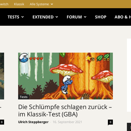
Switch
Klassik
Alle Systeme
e
TESTS
EXTENDED
FORUM
SHOP
ABO & 
Tests
-
Die Schlümpfe schlagen zurück –
im Klassik-Test (GBA)
Ulrich Steppberger
-
16. September 2021
0
0