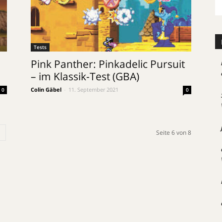
Tests
Pink Panther: Pinkadelic Pursuit
– im Klassik-Test (GBA)
Colin Gäbel
-
11. September 2021
0
0
Seite 6 von 8