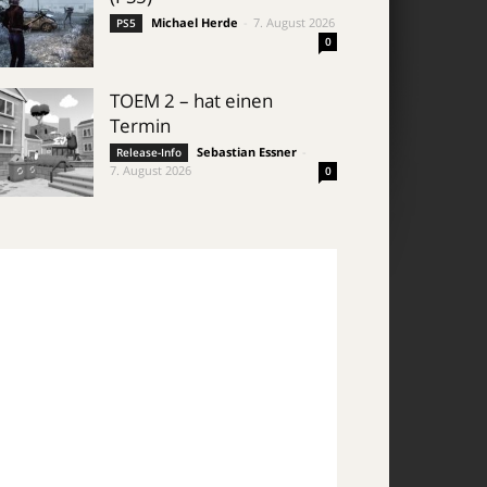
Michael Herde
-
7. August 2026
PS5
0
TOEM 2 – hat einen
Termin
Sebastian Essner
-
Release-Info
7. August 2026
0