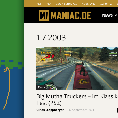
PS5
PS4
Xbox Series X/S
Xbox One
Switch 2
MANIAC.d
NEWS
1 / 2003
Tests
Big Mutha Truckers – im Klassik
Test (PS2)
Ulrich Steppberger
-
16. September 2021