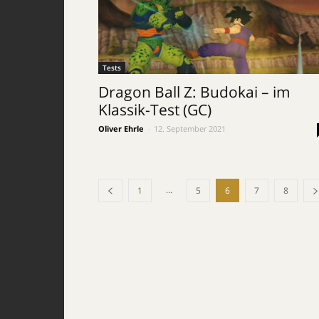
Tests
Dragon Ball Z: Budokai – im
Klassik-Test (GC)
Oliver Ehrle
-
12. September 2021
...
1
5
6
7
8