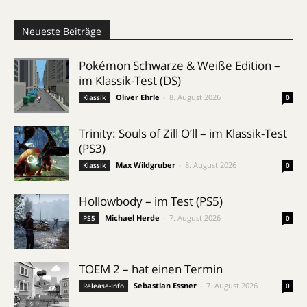
Neueste Beiträge
Pokémon Schwarze & Weiße Edition –
im Klassik-Test (DS)
Oliver Ehrle
-
8. August 2026
Klassik
0
Trinity: Souls of Zill O’ll – im Klassik-Test
(PS3)
Max Wildgruber
-
8. August 2026
Klassik
0
Hollowbody – im Test (PS5)
Michael Herde
-
7. August 2026
PS5
0
TOEM 2 – hat einen Termin
Sebastian Essner
-
7. August 2026
Release-Info
0