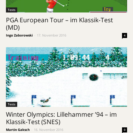
Tests
PGA European Tour – im Klassik-Test
(MD)
Ingo Zaborowski
-
17. November 2016
4
Tests
Winter Olympics: Lillehammer ’94 – im
Klassik-Test (SNES)
Martin Gaksch
-
16. November 2016
0