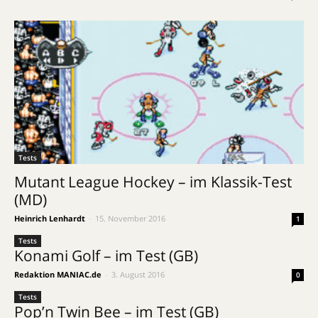
Tests
Mutant League Hockey – im Klassik-Test
(MD)
Heinrich Lenhardt
-
15. November 2016
1
Tests
Konami Golf – im Test (GB)
Redaktion MANIAC.de
-
3. August 2016
0
Tests
Pop’n Twin Bee – im Test (GB)